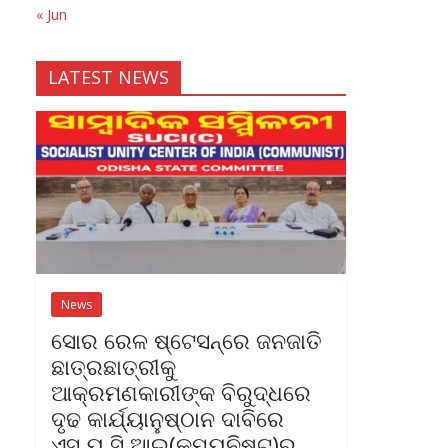
« Jun
LATEST NEWS
News
ସୋର ରେଳ ଷ୍ଟେସନ୍‌ରେ ଜନଜାତି
ଛାତ୍ରଛାତ୍ରୀକୁ
ଆକ୍ରମଣକାରୀଙ୍କ ବିରୁଦ୍ଧରେ
ଦୃଢ କାର୍ଯ୍ୟାନୁଷ୍ଠାନ ଦାବିରେ
ଏସ୍‌.ୟୁ.ସି.ଆଇ(କମ୍ୟୁନିଷ୍ଟ)ର