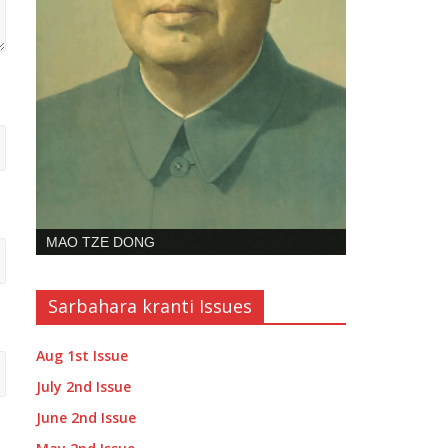
SHIBDAS GHOSH
Sarbahara kranti Issues
Aug 1st Issue
July 2nd Issue
June 2nd Issue