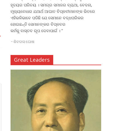
ହୃଦୟର ପରିଚୟ । ସମଗ୍ର ସମାଜର ବ୍ୟଥା, ବେଦନା,
ମୂଲ୍ୟବୋଧର ଯଥାର୍ଥ ଆଘାତ ବିପ୍ଳବୀମାନଙ୍କ ଭିତରେ
ଏହିଭଳିଭାବେ ପଡିଛି ଯେ ସେମାନେ ବଦ୍ଧପରିକର
ହୋଇଛନ୍ତି ସେମାନଙ୍କର ବିପ୍ଳବର
କର୍ମକୁ ବାସ୍ତବ ରୂପ ଦେବାପାଇଁ । “
→
~
ଶିବଦାସ ଘୋଷ
Great Leaders