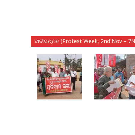
ଦାବୀସପ୍ତାହ (Protest Week, 2nd Nov – 7N