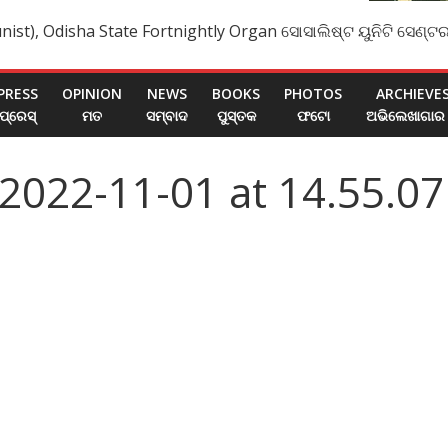
nist), Odisha State Fortnightly Organ ସୋସାଲିଷ୍ଟ ୟୁନିଟି ସେଣ୍ଟର
PRESS
OPINION
NEWS
BOOKS
PHOTOS
ARCHIEVE
ପ୍ରେସ୍
ମତ
ସମ୍ବାଦ
ପୁସ୍ତକ
ଫଟୋ
ଅଭିଲେଖାଗାର
022-11-01 at 14.55.07