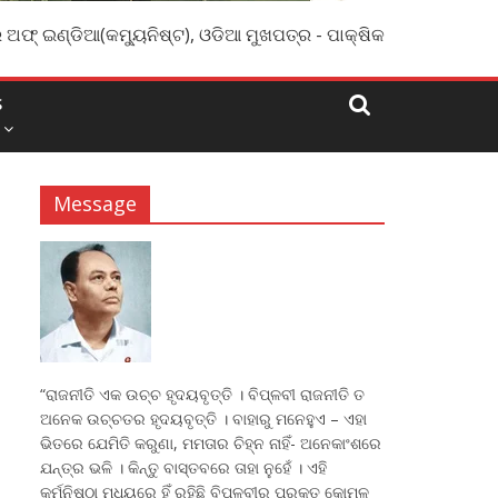
 ଅଫ୍ ଇଣ୍ଡିଆ(କମ୍ୟୁନିଷ୍ଟ), ଓଡିଆ ମୁଖପତ୍ର - ପାକ୍ଷିକ
S
Message
“ରାଜନୀତି ଏକ ଉଚ୍ଚ ହୃଦୟବୃତ୍ତି । ବିପ୍ଳବୀ ରାଜନୀତି ତ
ଅନେକ ଉଚ୍ଚତର ହୃଦୟବୃତ୍ତି । ବାହାରୁ ମନେହୁଏ – ଏହା
ଭିତରେ ଯେମିତି କରୁଣା, ମମତାର ଚିହ୍ନ ନାହିଁ- ଅନେକାଂଶରେ
ଯନ୍ତ୍ର ଭଳି । କିନ୍ତୁ ବାସ୍ତବରେ ତାହା ନୁହେଁ । ଏହି
କର୍ମନିଷ୍ଠା ମଧ୍ୟରେ ହିଁ ରହିଛି ବିପ୍ଳବୀର ପ୍ରକୃତ କୋମଳ