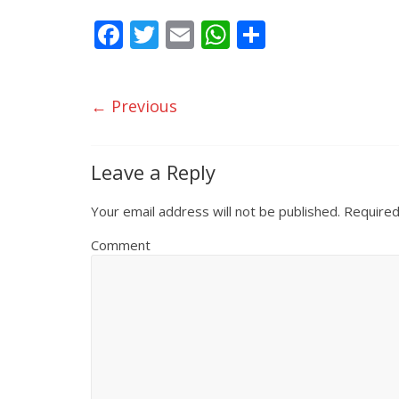
F
T
E
W
S
ac
w
m
h
h
e
itt
ai
at
ar
← Previous
b
er
l
s
e
o
A
o
p
Leave a Reply
k
p
Your email address will not be published.
Required
Comment