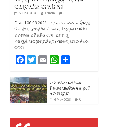
ସାମ୍ବାଦିକ ସମ୍ମିଳନୀ
6 June 2026
admin
0
Dtaed 06.06.2026 – ରାଜ୍ୟରେ କ୍ରମବର୍ଦ୍ଧିଷ୍ଣୁ
ଭିଡ ହିଂସା, ଦୁଷ୍କୃତିକାରୀ ଗୋଷ୍ଠୀ ଦ୍ୱାରା ପୋଲିସ
ପ୍ରଶାସନ ପରିଚାଳିତ ହେବା ଘଟଣାକୁ
ଏସ୍‌.ୟୁ.ସି.ଆଇ(କମ୍ୟୁନିଷ୍ଟ) ପକ୍ଷରୁ ଘୋର ନିନ୍ଦା
କରିବା
F
T
E
W
S
ac
w
m
h
h
e
itt
ai
at
ar
ସିଜିମାଳିର ପ୍ରତିରୋଧ
b
er
l
s
e
ନିଚ୍ଛକ ପ୍ରତିବେଦନ ନୁହେଁ
o
A
ଏକ ଆହ୍ୱାନ
0
6 May 2026
o
p
k
p