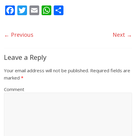
F
T
E
W
S
ac
w
m
h
h
e
itt
ai
at
ar
← Previous
Next →
b
er
l
s
e
o
A
o
p
Leave a Reply
k
p
Your email address will not be published.
Required fields are
marked
*
Comment