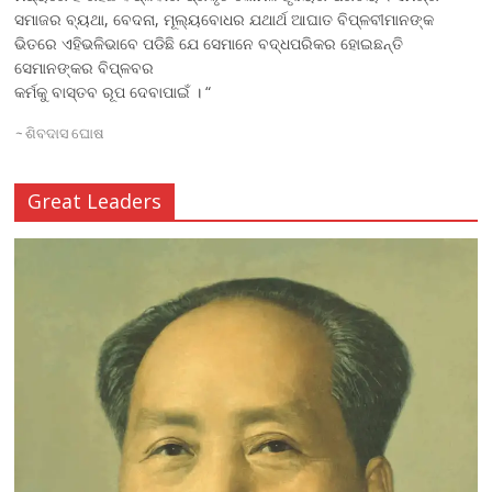
ସମାଜର ବ୍ୟଥା, ବେଦନା, ମୂଲ୍ୟବୋଧର ଯଥାର୍ଥ ଆଘାତ ବିପ୍ଳବୀମାନଙ୍କ
ଭିତରେ ଏହିଭଳିଭାବେ ପଡିଛି ଯେ ସେମାନେ ବଦ୍ଧପରିକର ହୋଇଛନ୍ତି
ସେମାନଙ୍କର ବିପ୍ଳବର
କର୍ମକୁ ବାସ୍ତବ ରୂପ ଦେବାପାଇଁ । “
~
ଶିବଦାସ ଘୋଷ
Great Leaders