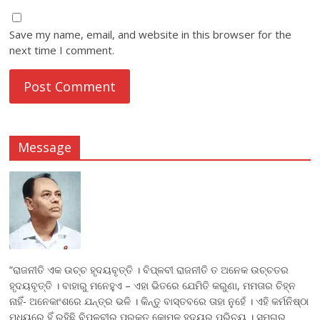
Save my name, email, and website in this browser for the
next time I comment.
Message
“ରାଜନୀତି ଏକ ଉଚ୍ଚ ହୃଦୟବୃତ୍ତି । ବିପ୍ଳବୀ ରାଜନୀତି ତ ଅନେକ ଉଚ୍ଚତର
ହୃଦୟବୃତ୍ତି । ବାହାରୁ ମନେହୁଏ – ଏହା ଭିତରେ ଯେମିତି କରୁଣା, ମମତାର ଚିହ୍ନ
ନାହିଁ- ଅନେକାଂଶରେ ଯନ୍ତ୍ର ଭଳି । କିନ୍ତୁ ବାସ୍ତବରେ ତାହା ନୁହେଁ । ଏହି କର୍ମନିଷ୍ଠା
ମଧ୍ୟରେ ହିଁ ରହିଛି ବିପ୍ଳବୀର ପ୍ରକୃତ କୋମଳ ହୃଦୟର ପରିଚୟ । ସମଗ୍ର