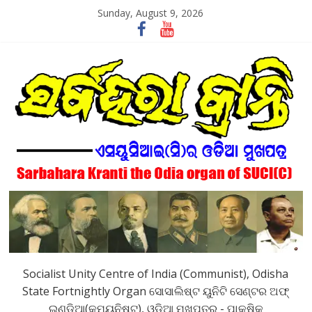
Skip
Sunday, August 9, 2026
to
content
SarbaharaKranti
Socialist Unity Centre of India (Communist), Odisha
State Fortnightly Organ ସୋସାଲିଷ୍ଟ ୟୁନିଟି ସେଣ୍ଟର ଅଫ୍
ଇଣ୍ଡିଆ(କମ୍ୟୁନିଷ୍ଟ), ଓଡିଆ ମୁଖପତ୍ର - ପାକ୍ଷିକ