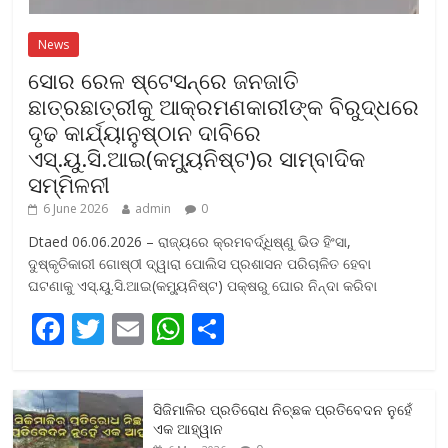
News
ସୋର ରେଳ ଷ୍ଟେସନ୍‌ରେ ଜନଜାତି
ଛାତ୍ରଛାତ୍ରୀକୁ ଆକ୍ରମଣକାରୀଙ୍କ ବିରୁଦ୍ଧରେ
ଦୃଢ କାର୍ଯ୍ୟାନୁଷ୍ଠାନ ଦାବିରେ
ଏସ୍‌.ୟୁ.ସି.ଆଇ(କମ୍ୟୁନିଷ୍ଟ)ର ସାମ୍ବାଦିକ
ସମ୍ମିଳନୀ
6 June 2026
admin
0
Dtaed 06.06.2026 – ରାଜ୍ୟରେ କ୍ରମବର୍ଦ୍ଧିଷ୍ଣୁ ଭିଡ ହିଂସା,
ଦୁଷ୍କୃତିକାରୀ ଗୋଷ୍ଠୀ ଦ୍ୱାରା ପୋଲିସ ପ୍ରଶାସନ ପରିଚାଳିତ ହେବା
ଘଟଣାକୁ ଏସ୍‌.ୟୁ.ସି.ଆଇ(କମ୍ୟୁନିଷ୍ଟ) ପକ୍ଷରୁ ଘୋର ନିନ୍ଦା କରିବା
F
T
E
W
S
ac
w
m
h
h
e
itt
ai
at
ar
ସିଜିମାଳିର ପ୍ରତିରୋଧ ନିଚ୍ଛକ ପ୍ରତିବେଦନ ନୁହେଁ
b
er
l
s
e
ଏକ ଆହ୍ୱାନ