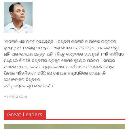
b
er
l
s
e
o
A
o
p
k
p
“ରାଜନୀତି ଏକ ଉଚ୍ଚ ହୃଦୟବୃତ୍ତି । ବିପ୍ଳବୀ ରାଜନୀତି ତ ଅନେକ ଉଚ୍ଚତର
ହୃଦୟବୃତ୍ତି । ବାହାରୁ ମନେହୁଏ – ଏହା ଭିତରେ ଯେମିତି କରୁଣା, ମମତାର ଚିହ୍ନ
ନାହିଁ- ଅନେକାଂଶରେ ଯନ୍ତ୍ର ଭଳି । କିନ୍ତୁ ବାସ୍ତବରେ ତାହା ନୁହେଁ । ଏହି କର୍ମନିଷ୍ଠା
ମଧ୍ୟରେ ହିଁ ରହିଛି ବିପ୍ଳବୀର ପ୍ରକୃତ କୋମଳ ହୃଦୟର ପରିଚୟ । ସମଗ୍ର
ସମାଜର ବ୍ୟଥା, ବେଦନା, ମୂଲ୍ୟବୋଧର ଯଥାର୍ଥ ଆଘାତ ବିପ୍ଳବୀମାନଙ୍କ
ଭିତରେ ଏହିଭଳିଭାବେ ପଡିଛି ଯେ ସେମାନେ ବଦ୍ଧପରିକର ହୋଇଛନ୍ତି
ସେମାନଙ୍କର ବିପ୍ଳବର
କର୍ମକୁ ବାସ୍ତବ ରୂପ ଦେବାପାଇଁ । “
~
ଶିବଦାସ ଘୋଷ
Great Leaders