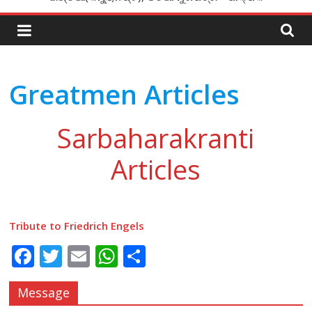
Greatmen Articles
Sarbaharakranti
Articles
Tribute to Friedrich Engels
F
T
E
W
S
ac
w
m
h
h
Message
e
itt
ai
at
ar