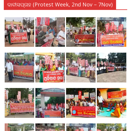
ଦାବୀସପ୍ତାହ (Protest Week, 2nd Nov – 7Nov)