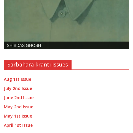
SHIBDAS GHOSH
Sarbahara kranti Issues
Aug 1st Issue
July 2nd Issue
June 2nd Issue
May 2nd Issue
May 1st Issue
April 1st Issue