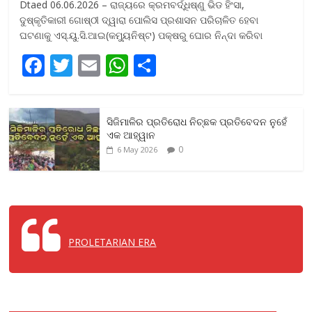
Dtaed 06.06.2026 – ରାଜ୍ୟରେ କ୍ରମବର୍ଦ୍ଧିଷ୍ଣୁ ଭିଡ ହିଂସା,
ଦୁଷ୍କୃତିକାରୀ ଗୋଷ୍ଠୀ ଦ୍ୱାରା ପୋଲିସ ପ୍ରଶାସନ ପରିଚାଳିତ ହେବା
ଘଟଣାକୁ ଏସ୍‌.ୟୁ.ସି.ଆଇ(କମ୍ୟୁନିଷ୍ଟ) ପକ୍ଷରୁ ଘୋର ନିନ୍ଦା କରିବା
F
T
E
W
S
ac
w
m
h
h
e
itt
ai
at
ar
ସିଜିମାଳିର ପ୍ରତିରୋଧ ନିଚ୍ଛକ ପ୍ରତିବେଦନ ନୁହେଁ
b
er
l
s
e
ଏକ ଆହ୍ୱାନ
o
A
0
6 May 2026
o
p
k
p
PROLETARIAN ERA