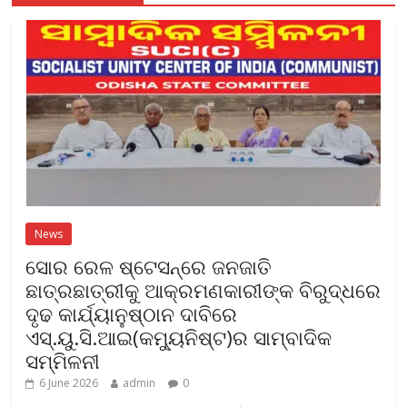
News
ସୋର ରେଳ ଷ୍ଟେସନ୍‌ରେ ଜନଜାତି
ଛାତ୍ରଛାତ୍ରୀକୁ ଆକ୍ରମଣକାରୀଙ୍କ ବିରୁଦ୍ଧରେ
ଦୃଢ କାର୍ଯ୍ୟାନୁଷ୍ଠାନ ଦାବିରେ
ଏସ୍‌.ୟୁ.ସି.ଆଇ(କମ୍ୟୁନିଷ୍ଟ)ର ସାମ୍ବାଦିକ
ସମ୍ମିଳନୀ
6 June 2026
admin
0