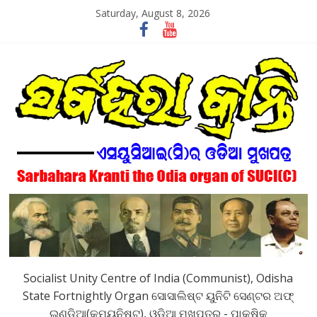
Skip
Saturday, August 8, 2026
to
content
SarbaharaKranti
Socialist Unity Centre of India (Communist), Odisha
State Fortnightly Organ ସୋସାଲିଷ୍ଟ ୟୁନିଟି ସେଣ୍ଟର ଅଫ୍
ଇଣ୍ଡିଆ(କମ୍ୟୁନିଷ୍ଟ), ଓଡିଆ ମୁଖପତ୍ର - ପାକ୍ଷିକ