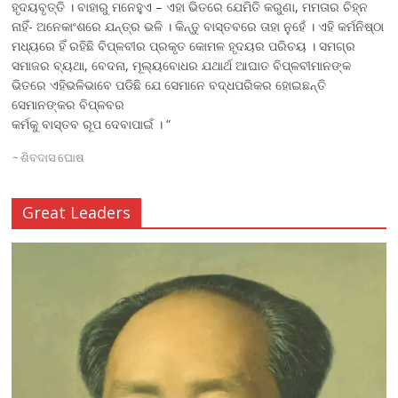
ହୃଦୟବୃତ୍ତି । ବାହାରୁ ମନେହୁଏ – ଏହା ଭିତରେ ଯେମିତି କରୁଣା, ମମତାର ଚିହ୍ନ
ନାହିଁ- ଅନେକାଂଶରେ ଯନ୍ତ୍ର ଭଳି । କିନ୍ତୁ ବାସ୍ତବରେ ତାହା ନୁହେଁ । ଏହି କର୍ମନିଷ୍ଠା
ମଧ୍ୟରେ ହିଁ ରହିଛି ବିପ୍ଳବୀର ପ୍ରକୃତ କୋମଳ ହୃଦୟର ପରିଚୟ । ସମଗ୍ର
ସମାଜର ବ୍ୟଥା, ବେଦନା, ମୂଲ୍ୟବୋଧର ଯଥାର୍ଥ ଆଘାତ ବିପ୍ଳବୀମାନଙ୍କ
ଭିତରେ ଏହିଭଳିଭାବେ ପଡିଛି ଯେ ସେମାନେ ବଦ୍ଧପରିକର ହୋଇଛନ୍ତି
ସେମାନଙ୍କର ବିପ୍ଳବର
କର୍ମକୁ ବାସ୍ତବ ରୂପ ଦେବାପାଇଁ । “
~
ଶିବଦାସ ଘୋଷ
Great Leaders