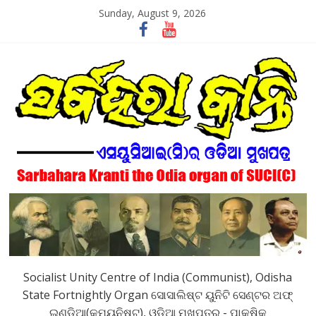
Skip
Sunday, August 9, 2026
to
content
SarbaharaKranti
Socialist Unity Centre of India (Communist), Odisha
State Fortnightly Organ ସୋସାଲିଷ୍ଟ ୟୁନିଟି ସେଣ୍ଟର ଅଫ୍
ଇଣ୍ଡିଆ(କମ୍ୟୁନିଷ୍ଟ), ଓଡିଆ ମୁଖପତ୍ର - ପାକ୍ଷିକ