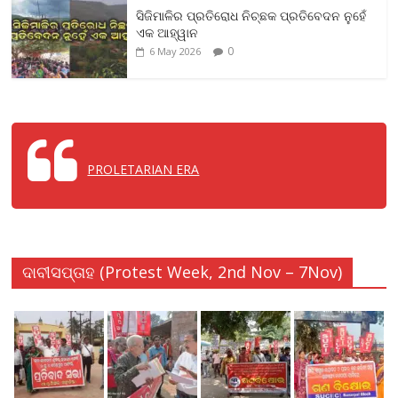
ସିଜିମାଳିର ପ୍ରତିରୋଧ ନିଚ୍ଛକ ପ୍ରତିବେଦନ ନୁହେଁ
b
er
l
s
e
ଏକ ଆହ୍ୱାନ
o
A
0
6 May 2026
o
p
k
p
PROLETARIAN ERA
ଦାବୀସପ୍ତାହ (Protest Week, 2nd Nov – 7Nov)