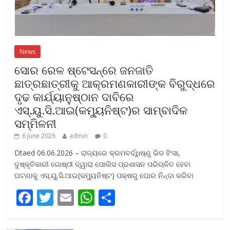
News
ସୋର ରେଳ ଷ୍ଟେସନ୍‌ରେ ଜନଜାତି
ଛାତ୍ରଛାତ୍ରୀକୁ ଆକ୍ରମଣକାରୀଙ୍କ ବିରୁଦ୍ଧରେ
ଦୃଢ କାର୍ଯ୍ୟାନୁଷ୍ଠାନ ଦାବିରେ
ଏସ୍‌.ୟୁ.ସି.ଆଇ(କମ୍ୟୁନିଷ୍ଟ)ର ସାମ୍ବାଦିକ
ସମ୍ମିଳନୀ
6 June 2026
admin
0
Dtaed 06.06.2026 – ରାଜ୍ୟରେ କ୍ରମବର୍ଦ୍ଧିଷ୍ଣୁ ଭିଡ ହିଂସା,
ଦୁଷ୍କୃତିକାରୀ ଗୋଷ୍ଠୀ ଦ୍ୱାରା ପୋଲିସ ପ୍ରଶାସନ ପରିଚାଳିତ ହେବା
ଘଟଣାକୁ ଏସ୍‌.ୟୁ.ସି.ଆଇ(କମ୍ୟୁନିଷ୍ଟ) ପକ୍ଷରୁ ଘୋର ନିନ୍ଦା କରିବା
F
T
E
W
S
ac
w
m
h
h
e
itt
ai
at
ar