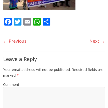
F
T
E
W
S
ac
w
m
h
h
e
itt
ai
at
ar
← Previous
Next →
b
er
l
s
e
o
A
o
p
Leave a Reply
k
p
Your email address will not be published.
Required fields are
marked
*
Comment