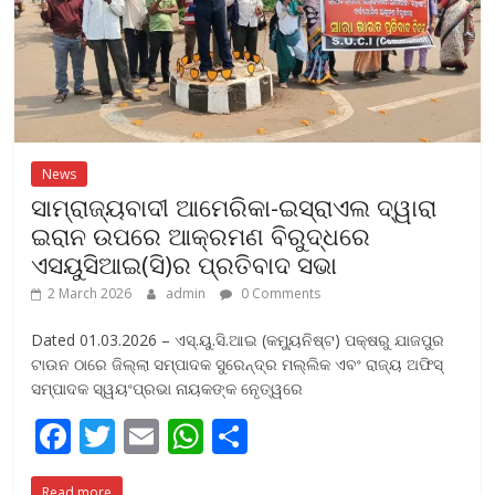
News
ସାମ୍ରାଜ୍ୟବାଦୀ ଆମେରିକା-ଇସ୍ରାଏଲ ଦ୍ୱାରା
ଇରାନ ଉପରେ ଆକ୍ରମଣ ବିରୁଦ୍ଧରେ
ଏସୟୁସିଆଇ(ସି)ର ପ୍ରତିବାଦ ସଭା
2 March 2026
admin
0 Comments
Dated 01.03.2026 – ଏସ୍‌.ୟୁ.ସି.ଆଇ (କମ୍ୟୁନିଷ୍ଟ) ପକ୍ଷରୁ ଯାଜପୁର
ଟାଉନ ଠାରେ ଜିଲ୍ଲା ସମ୍ପାଦକ ସୁରେନ୍ଦ୍ର ମଲ୍ଲିକ ଏବଂ ରାଜ୍ୟ ଅଫିସ୍
ସମ୍ପାଦକ ସ୍ୱୟଂପ୍ରଭା ନାୟକଙ୍କ ନେୃତ୍ୱରେ
F
T
E
W
S
ac
w
m
h
h
Read more