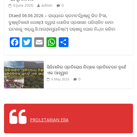
6 June 2026
admin
0
Dtaed 06.06.2026 – ରାଜ୍ୟରେ କ୍ରମବର୍ଦ୍ଧିଷ୍ଣୁ ଭିଡ ହିଂସା,
ଦୁଷ୍କୃତିକାରୀ ଗୋଷ୍ଠୀ ଦ୍ୱାରା ପୋଲିସ ପ୍ରଶାସନ ପରିଚାଳିତ ହେବା
ଘଟଣାକୁ ଏସ୍‌.ୟୁ.ସି.ଆଇ(କମ୍ୟୁନିଷ୍ଟ) ପକ୍ଷରୁ ଘୋର ନିନ୍ଦା କରିବା
F
T
E
W
S
ac
w
m
h
h
e
itt
ai
at
ar
ସିଜିମାଳିର ପ୍ରତିରୋଧ ନିଚ୍ଛକ ପ୍ରତିବେଦନ ନୁହେଁ
b
er
l
s
e
ଏକ ଆହ୍ୱାନ
o
A
0
6 May 2026
o
p
k
p
PROLETARIAN ERA