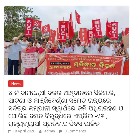
o
A
o
p
k
p
News
୪ ଟି ବାମପନ୍ଥୀ ଦଳର ଆହ୍ବାନରେ ସିଜିମାଳି,
ପାଟଣା ଓ ଲାଞ୍ଜିବେର୍ଣ୍ଣା ସମେତ ରାଜ୍ୟରେ
ସର୍ବତ୍ର କମ୍ପାନୀ ସ୍ୱାର୍ଥରେ ଜମି ଅଧିଗ୍ରହଣ ଓ
ପୋଲିସ ଦମନ ବିରୁଦ୍ଧରେ ଏପ୍ରିଲ -୧୭ ,
ରାଜ୍ୟବ୍ୟାପୀ ପ୍ରତିବାଦ ଦିବସ ପାଳିତ
18 April 2026
admin
0 Comments