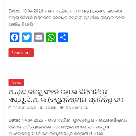
Dated 18.04.2026 – ଗତ ଏପ୍ରିଲ ୬ ଓ ୭ ମଧ୍ୟରାତ୍ରରେ ରାୟଗଡ଼ା
ଜିଲ୍ଲା ସିଜିମାଳି ଅଞ୍ଚଳରେ ବେଦାନ୍ତ କମ୍ପାନୀ ସ୍ୱାର୍ଥରେ ରାଜ୍ୟର ଡବଲ
ଇଞ୍ଜିନ୍ ବିଜେପି
F
T
E
W
S
ac
w
m
h
h
Read more
e
itt
ai
at
ar
b
er
l
s
e
o
A
o
p
News
ଆନ୍ଦୋଳନକୁ ସଂହତି ଜଣାଇ ସିଜିମାଳିରେ
k
p
ଏସ୍‌.ୟୁ.ସି.ଆ ଇ (କମ୍ୟୁନିଷ୍ଟ)ର ପ୍ରତିନିଧି ଦଳ
14 April 2026
admin
0 Comments
Dated 14.04.2026 – ତା୧୪ ଏପ୍ରିଲ, ଭୁବନେଶ୍ୱର – ରାୟଗଡାଜିଲ୍ଲାର
ସିଜିମାଳି ପାର୍ବତ୍ୟାଞ୍ଚଳରେ ଜାରି ରହିଥିବା ଜନଗଣଙ୍କ ଲଢ଼ୁଆ
ଆନ୍ଦୋଳନକୁ ସଂହତି ଜଣାଇବା,ବେଦାନ୍ତ କମ୍ପାନୀ ଓ ଏହାର