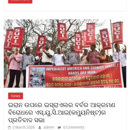
e
itt
ai
at
ar
b
er
l
s
e
o
A
o
p
k
p
News
ଇରାନ ଉପରେ ଇସ୍ରାଏଲର ବର୍ବର ଆକ୍ରମଣ
ବିରୋଧରେ ଏସ୍.ୟୁ.ସି.ଆଇ(କମ୍ୟୁନିଷ୍ଟ)ର
ପ୍ରତିବାଦ ସଭା
2 March 2026
admin
0 Comments