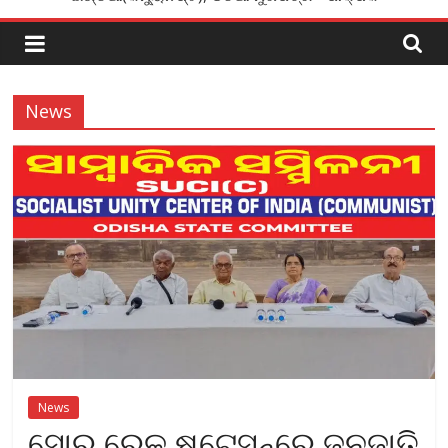
News
News
ସୋର ରେଳ ଷ୍ଟେସନ୍‌ରେ ଜନଜାତି