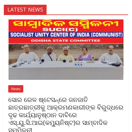
LATEST NEWS
News
ସୋର ରେଳ ଷ୍ଟେସନ୍‌ରେ ଜନଜାତି
ଛାତ୍ରଛାତ୍ରୀକୁ ଆକ୍ରମଣକାରୀଙ୍କ ବିରୁଦ୍ଧରେ
ଦୃଢ କାର୍ଯ୍ୟାନୁଷ୍ଠାନ ଦାବିରେ
ଏସ୍‌.ୟୁ.ସି.ଆଇ(କମ୍ୟୁନିଷ୍ଟ)ର ସାମ୍ବାଦିକ
ସମ୍ମିଳନୀ