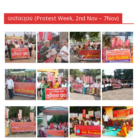
ଦାବୀସପ୍ତାହ (Protest Week, 2nd Nov – 7Nov)