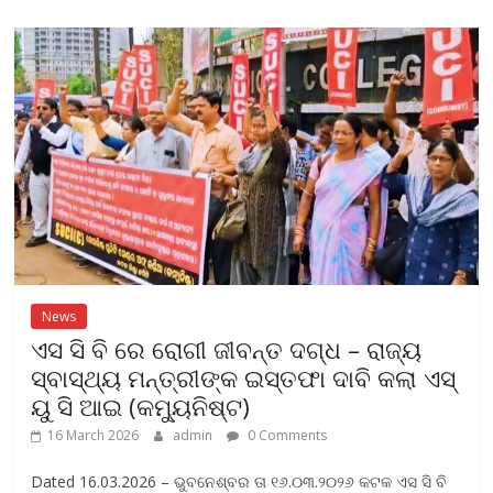
b
er
l
s
e
o
A
o
p
k
p
News
ଏସ ସି ବି ରେ ରୋଗୀ ଜୀବନ୍ତ ଦଗ୍ଧ – ରାଜ୍ୟ
ସ୍ବାସ୍ଥ୍ୟ ମନ୍ତ୍ରୀଙ୍କ ଇସ୍ତଫା ଦାବି କଲା ଏସ୍
ୟୁ ସି ଆଇ (କମ୍ୟୁନିଷ୍ଟ)
16 March 2026
admin
0 Comments
Dated 16.03.2026 – ଭୁବନେଶ୍ବର ତା ୧୬.୦୩.୨୦୨୬ କଟକ ଏସ ସି ବି