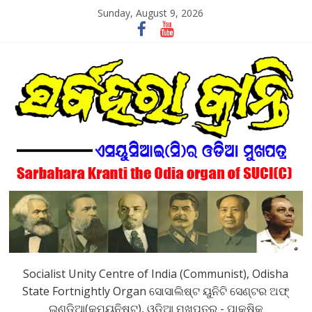
Skip
Sunday, August 9, 2026
to
content
SarbaharaKranti
Socialist Unity Centre of India (Communist), Odisha
State Fortnightly Organ ସୋସାଲିଷ୍ଟ ୟୁନିଟି ସେଣ୍ଟର ଅଫ୍
ଇଣ୍ଡିଆ(କମ୍ୟୁନିଷ୍ଟ), ଓଡିଆ ମୁଖପତ୍ର - ପାକ୍ଷିକ