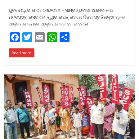
ଭୁବନେଶ୍ୱର ତା ୦୧.୦୩.୨୦୨୬ – ସାମ୍ରାଜ୍ୟବାଦୀ ଆମେରୀକାର
ମଦତପୃଷ୍ଟ ଇସ୍ରାଏଲ ଦ୍ୱାରା ଇରାନ୍ ଉପରେ ନିଜର ପ୍ରତିରକ୍ଷା ମୁଳକ
ଆକ୍ରମଣ ନାମରେ ଆକ୍ରମଣ କରି ହଜାର ହଜାର
F
T
E
W
S
ac
w
m
h
h
Read more
e
itt
ai
at
ar
b
er
l
s
e
o
A
o
p
k
p