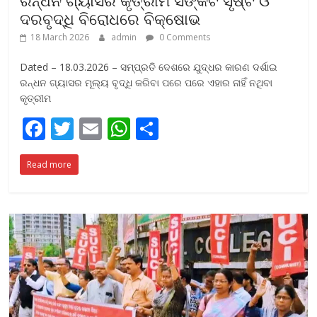
ଦରବୃଦ୍ଧି ବିରୋଧରେ ବିକ୍ଷୋଭ
18 March 2026
admin
0 Comments
Dated – 18.03.2026 – ସମ୍ପ୍ରତି ଦେଶରେ ଯୁଦ୍ଧର କାରଣ ଦର୍ଶାଇ
ରନ୍ଧନ ଗ୍ୟାସର ମୂଲ୍ୟ ବୃଦ୍ଧି କରିବା ପରେ ପରେ ଏହାର ନାହିଁ ନଥିବା
କୃତ୍ରୀମ
F
T
E
W
S
ac
w
m
h
h
Read more
e
itt
ai
at
ar
b
er
l
s
e
o
A
o
p
k
p