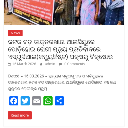
News
କଟକ ବଡ଼ ଡାକ୍ତରଖାନା ଆଇସିୟୁରେ
ପୋଡ଼ିହୋଇ ରୋଗୀ ମୃତ୍ୟୁ ପ୍ରତିବାଦରେ
ଏସ୍‌ୟୁସିଆଇ(କମ୍ୟୁନିଷ୍ଟ) ପକ୍ଷରୁ ବିକ୍ଷୋଭ
16 March 2026
admin
0 Comments
Dated – 16.03.2026 – ରାଜ୍ୟର ସବୁଠାରୁ ବଡ଼ ଓ ସର୍ବପୁରାତନ
ଡାକ୍ତରଖାନା କଟକ ବଡ ଡାକ୍ତରଖାନା ଆଇସିୟୁରେ ପୋଡିହୋଇ ୧୩ ଜଣ
ଗୁରୁତର ରୋଗୀଙ୍କ ମୃତ୍ୟୁ
F
T
E
W
S
ac
w
m
h
h
Read more
e
itt
ai
at
ar