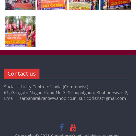
Contact us
Socialist Unity Centre of India (Communist)
61, Gangotri Nagar, Road No-3, Sishupalgada, Bhubaneswar-2,
Email – sarbaharakranti@yahoo.co.in, sucicodisha@gmail.com
Copyright © 2026
SarbaharaKranti
. All rights reserved.