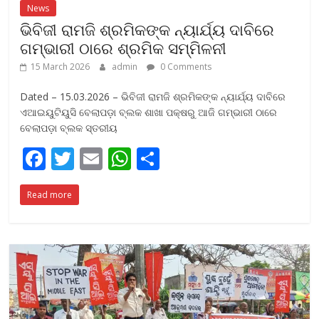
News
ଭିବିଜୀ ରାମଜି ଶ୍ରମିକଙ୍କ ନ୍ୟାର୍ଯ୍ୟ ଦାବିରେ
ଗମ୍ଭାରୀ ଠାରେ ଶ୍ରମିକ ସମ୍ମିଳନୀ
15 March 2026
admin
0 Comments
Dated – 15.03.2026 – ଭିବିଜୀ ରାମଜି ଶ୍ରମିକଙ୍କ ନ୍ୟାର୍ଯ୍ୟ ଦାବିରେ
ଏଆଇୟୁଟିୟୁସି ବେଲାପଡ଼ା ବ୍ଲକ ଶାଖା ପକ୍ଷରୁ ଆଜି ଗମ୍ଭାରୀ ଠାରେ
ବେଲାପଡ଼ା ବ୍ଲକ ସ୍ତରୀୟ
F
T
E
W
S
ac
w
m
h
h
Read more
e
itt
ai
at
ar
b
er
l
s
e
o
A
o
p
k
p