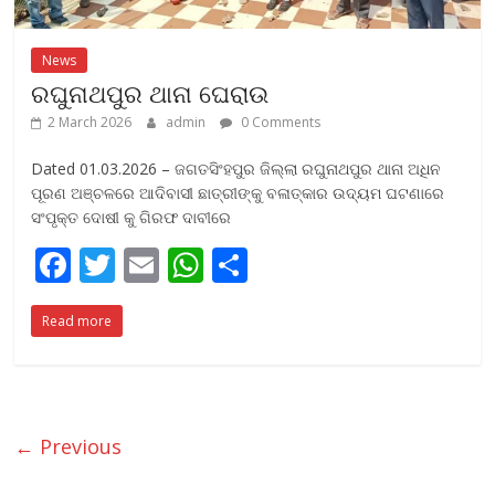
News
ରଘୁନାଥପୁର ଥାନା ଘେରାଉ
2 March 2026
admin
0 Comments
Dated 01.03.2026 – ଜଗତସିଂହପୁର ଜିଲ୍ଲା ରଘୁନାଥପୁର ଥାନା ଅଧିନ
ପୂରଣ ଅଞ୍ଚଳରେ ଆଦିବାସୀ ଛାତ୍ରୀଙ୍କୁ ବଳାତ୍କାର ଉଦ୍ୟମ ଘଟଣାରେ
ସଂପୃକ୍ତ ଦୋଷୀ କୁ ଗିରଫ ଦାବୀରେ
F
T
E
W
S
ac
w
m
h
h
Read more
e
itt
ai
at
ar
b
er
l
s
e
o
A
o
p
← Previous
k
p