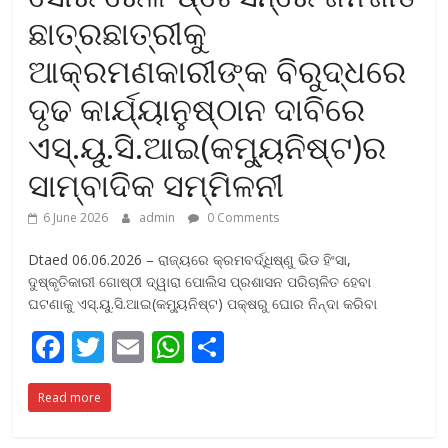
ଛାତ୍ରଛାତ୍ରୀକୁ
ଆକ୍ରମଣକାରୀଙ୍କ ବିରୁଦ୍ଧରେ
ଦୃଢ କାର୍ଯ୍ୟାନୁଷ୍ଠାନ ଦାବିରେ
ଏସ୍‌.ୟୁ.ସି.ଆଇ(କମ୍ୟୁନିଷ୍ଟ)ର
ସାମ୍ବାଦିକ ସମ୍ମିଳନୀ
6 June 2026
admin
0 Comments
Dtaed 06.06.2026 – ରାଜ୍ୟରେ କ୍ରମବର୍ଦ୍ଧିଷ୍ଣୁ ଭିଡ ହିଂସା,
ଦୁଷ୍କୃତିକାରୀ ଗୋଷ୍ଠୀ ଦ୍ୱାରା ପୋଲିସ ପ୍ରଶାସନ ପରିଚାଳିତ ହେବା
ଘଟଣାକୁ ଏସ୍‌.ୟୁ.ସି.ଆଇ(କମ୍ୟୁନିଷ୍ଟ) ପକ୍ଷରୁ ଘୋର ନିନ୍ଦା କରିବା
F
T
E
W
S
ac
w
m
h
h
Read more
e
itt
ai
at
ar
b
er
l
s
e