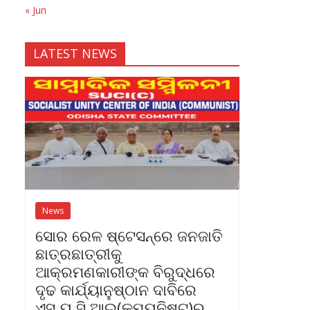
« Jun
LATEST NEWS
News
ସୋର ରେଳ ଷ୍ଟେସନ୍‌ରେ ଜନଜାତି
ଛାତ୍ରଛାତ୍ରୀକୁ
ଆକ୍ରମଣକାରୀଙ୍କ ବିରୁଦ୍ଧରେ
ଦୃଢ କାର୍ଯ୍ୟାନୁଷ୍ଠାନ ଦାବିରେ
ଏସ୍‌.ୟୁ.ସି.ଆଇ(କମ୍ୟୁନିଷ୍ଟ)ର