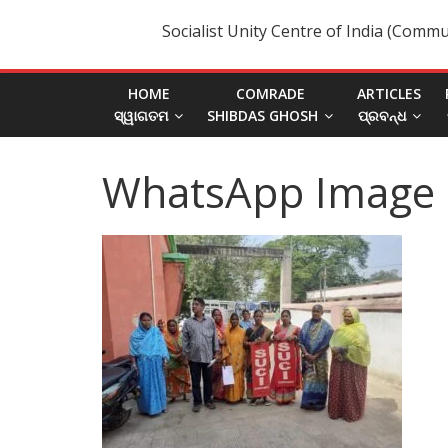
Socialist Unity Centre of India (Commu
HOME
COMRADE
ARTICLES
ସ୍ୱାଗତମ
SHIBDAS GHOSH
ପ୍ରବନ୍ଧ
WhatsApp Image 2