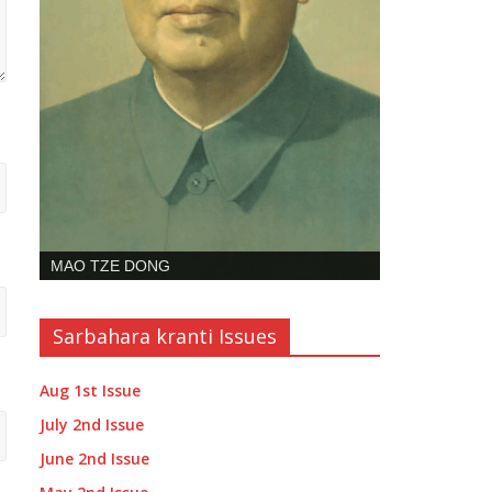
SHIBDAS GHOSH
Sarbahara kranti Issues
Aug 1st Issue
July 2nd Issue
June 2nd Issue