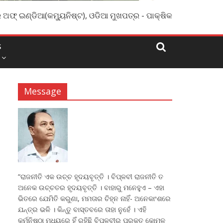
 ଅଫ୍ ଇଣ୍ଡିଆ(କମ୍ୟୁନିଷ୍ଟ), ଓଡିଆ ମୁଖପତ୍ର - ପାକ୍ଷିକ
S
Message
“ରାଜନୀତି ଏକ ଉଚ୍ଚ ହୃଦୟବୃତ୍ତି । ବିପ୍ଳବୀ ରାଜନୀତି ତ
ଅନେକ ଉଚ୍ଚତର ହୃଦୟବୃତ୍ତି । ବାହାରୁ ମନେହୁଏ – ଏହା
ଭିତରେ ଯେମିତି କରୁଣା, ମମତାର ଚିହ୍ନ ନାହିଁ- ଅନେକାଂଶରେ
ଯନ୍ତ୍ର ଭଳି । କିନ୍ତୁ ବାସ୍ତବରେ ତାହା ନୁହେଁ । ଏହି
କର୍ମନିଷ୍ଠା ମଧ୍ୟରେ ହିଁ ରହିଛି ବିପ୍ଳବୀର ପ୍ରକୃତ କୋମଳ