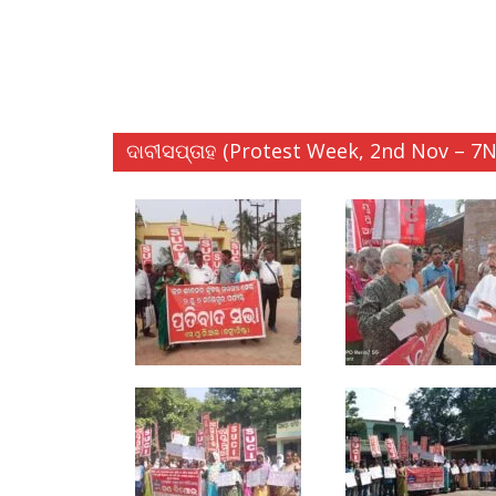
ଦାବୀସପ୍ତାହ (Protest Week, 2nd Nov – 7N