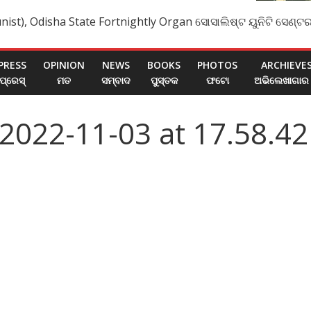
nist), Odisha State Fortnightly Organ ସୋସାଲିଷ୍ଟ ୟୁନିଟି ସେଣ୍ଟର
PRESS
OPINION
NEWS
BOOKS
PHOTOS
ARCHIEVE
ପ୍ରେସ୍
ମତ
ସମ୍ବାଦ
ପୁସ୍ତକ
ଫଟୋ
ଅଭିଲେଖାଗାର
022-11-03 at 17.58.42