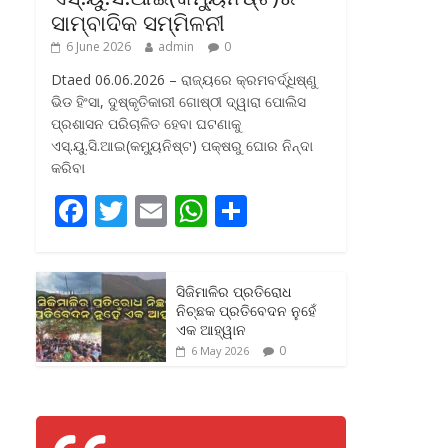
ସାମ୍ବାଦିକ ସମ୍ମିଳନୀ
6 June 2026
admin
0
Dtaed 06.06.2026 – ରାଜ୍ୟରେ କ୍ରମବର୍ଦ୍ଧିଷ୍ଣୁ
ଭିଡ ହିଂସା, ଦୁଷ୍କୃତିକାରୀ ଗୋଷ୍ଠୀ ଦ୍ୱାରା ପୋଲିସ
ପ୍ରଶାସନ ପରିଚାଳିତ ହେବା ଘଟଣାକୁ
ଏସ୍‌.ୟୁ.ସି.ଆଇ(କମ୍ୟୁନିଷ୍ଟ) ପକ୍ଷରୁ ଘୋର ନିନ୍ଦା
କରିବା
F
T
E
W
S
ac
w
m
h
h
e
itt
ai
at
ar
ସିଜିମାଳିର ପ୍ରତିରୋଧ
b
er
l
s
e
ନିଚ୍ଛକ ପ୍ରତିବେଦନ ନୁହେଁ
o
A
ଏକ ଆହ୍ୱାନ
0
6 May 2026
o
p
k
p