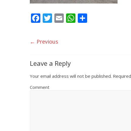
F
T
E
W
S
ac
w
m
h
h
e
itt
ai
at
ar
← Previous
b
er
l
s
e
o
A
o
p
Leave a Reply
k
p
Your email address will not be published.
Required
Comment