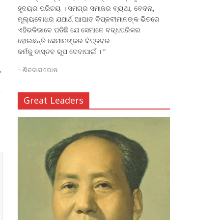
ହୃଦୟର ପରିଚୟ । ସମଗ୍ର ସମାଜର ବ୍ୟଥା, ବେଦନା,
ମୂଲ୍ୟବୋଧର ଯଥାର୍ଥ ଆଘାତ ବିପ୍ଳବୀମାନଙ୍କ ଭିତରେ
ଏହିଭଳିଭାବେ ପଡିଛି ଯେ ସେମାନେ ବଦ୍ଧପରିକର
ହୋଇଛନ୍ତି ସେମାନଙ୍କର ବିପ୍ଳବର
କର୍ମକୁ ବାସ୍ତବ ରୂପ ଦେବାପାଇଁ । “
→
~
ଶିବଦାସ ଘୋଷ
Great Leaders