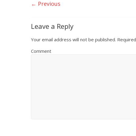
← Previous
b
er
l
s
e
o
A
o
p
Leave a Reply
k
p
Your email address will not be published.
Required
Comment