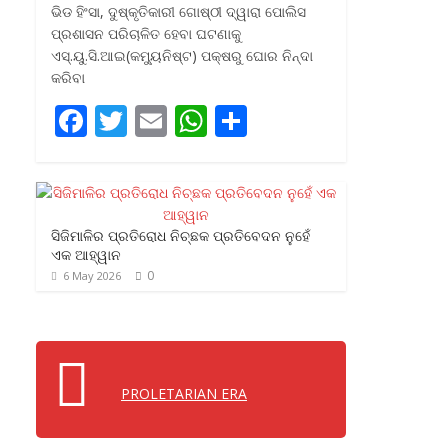
ଭିଡ ହିଂସା, ଦୁଷ୍କୃତିକାରୀ ଗୋଷ୍ଠୀ ଦ୍ୱାରା ପୋଲିସ
ପ୍ରଶାସନ ପରିଚାଳିତ ହେବା ଘଟଣାକୁ
ଏସ୍‌.ୟୁ.ସି.ଆଇ(କମ୍ୟୁନିଷ୍ଟ) ପକ୍ଷରୁ ଘୋର ନିନ୍ଦା
କରିବା
F
T
E
W
S
ac
w
m
h
h
e
itt
ai
at
ar
b
er
l
s
e
ସିଜିମାଳିର ପ୍ରତିରୋଧ ନିଚ୍ଛକ ପ୍ରତିବେଦନ ନୁହେଁ
o
A
ଏକ ଆହ୍ୱାନ
o
p
0
6 May 2026
k
p
PROLETARIAN ERA