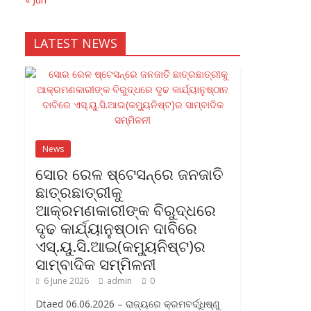
LATEST NEWS
News
ସୋର ରେଳ ଷ୍ଟେସନ୍‌ରେ ଜନଜାତି
ଛାତ୍ରଛାତ୍ରୀକୁ
ଆକ୍ରମଣକାରୀଙ୍କ ବିରୁଦ୍ଧରେ
ଦୃଢ କାର୍ଯ୍ୟାନୁଷ୍ଠାନ ଦାବିରେ
ଏସ୍‌.ୟୁ.ସି.ଆଇ(କମ୍ୟୁନିଷ୍ଟ)ର
ସାମ୍ବାଦିକ ସମ୍ମିଳନୀ
6 June 2026
admin
0
Dtaed 06.06.2026 – ରାଜ୍ୟରେ କ୍ରମବର୍ଦ୍ଧିଷ୍ଣୁ