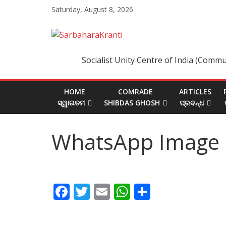
Skip
Saturday, August 8, 2026
to
content
SarbaharaKrant
Socialist Unity Centre of India (Commu
HOME
COMRADE
ARTICLES
ସ୍ୱାଗତମ
SHIBDAS GHOSH
ପ୍ରବନ୍ଧ
WhatsApp Image 2
F
T
E
W
S
ac
w
m
h
h
e
itt
ai
at
ar