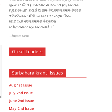
→
ହୃଦୟର ପରିଚୟ । ସମଗ୍ର ସମାଜର ବ୍ୟଥା, ବେଦନା,
ମୂଲ୍ୟବୋଧର ଯଥାର୍ଥ ଆଘାତ ବିପ୍ଳବୀମାନଙ୍କ ଭିତରେ
ଏହିଭଳିଭାବେ ପଡିଛି ଯେ ସେମାନେ ବଦ୍ଧପରିକର
ହୋଇଛନ୍ତି ସେମାନଙ୍କର ବିପ୍ଳବର
କର୍ମକୁ ବାସ୍ତବ ରୂପ ଦେବାପାଇଁ । “
~
ଶିବଦାସ ଘୋଷ
Great Leaders
Sarbahara kranti Issues
Aug 1st Issue
July 2nd Issue
June 2nd Issue
May 2nd Issue