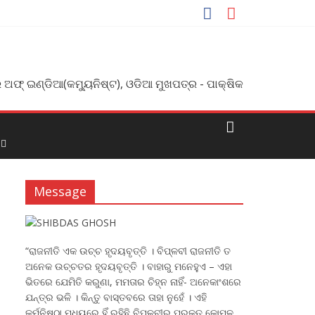
 ଅଫ୍ ଇଣ୍ଡିଆ(କମ୍ୟୁନିଷ୍ଟ), ଓଡିଆ ମୁଖପତ୍ର - ପାକ୍ଷିକ
Message
“ରାଜନୀତି ଏକ ଉଚ୍ଚ ହୃଦୟବୃତ୍ତି । ବିପ୍ଳବୀ ରାଜନୀତି ତ
ଅନେକ ଉଚ୍ଚତର ହୃଦୟବୃତ୍ତି । ବାହାରୁ ମନେହୁଏ – ଏହା
ଭିତରେ ଯେମିତି କରୁଣା, ମମତାର ଚିହ୍ନ ନାହିଁ- ଅନେକାଂଶରେ
ଯନ୍ତ୍ର ଭଳି । କିନ୍ତୁ ବାସ୍ତବରେ ତାହା ନୁହେଁ । ଏହି
କର୍ମନିଷ୍ଠା ମଧ୍ୟରେ ହିଁ ରହିଛି ବିପ୍ଳବୀର ପ୍ରକୃତ କୋମଳ