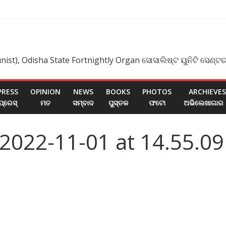
i
nist), Odisha State Fortnightly Organ ସୋସାଲିଷ୍ଟ ୟୁନିଟି ସେଣ୍ଟର
PRESS
OPINION
NEWS
BOOKS
PHOTOS
ARCHIEVES
ପ୍ରେସ୍
ମତ
ସମ୍ବାଦ
ପୁସ୍ତକ
ଫଟୋ
ଅଭିଲେଖାଗାର
022-11-01 at 14.55.09