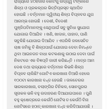
ରାଜ୍ୟରେ ୪୦ହଜାର କୋଟିରୁ ଉର୍ଦ୍ଧ୍ୱ ଟଙ୍କାରେ
ଶିଳ୍ପ ଓ ପ୍ରକଳ୍ପର ଭିତ୍ତିପ୍ରସ୍ତ ସ୍ଥାପିତ
ହୋଇଛି । ବର୍ତ୍ତମାନ ଦ୍ୱିତୀୟ ଶିଳ୍ପ ବିପ୍ଳବର ଯୁଗ
ଆରମ୍ଭ ହୋଇଛି । ଦେଶୀ, ବିଦେଶୀ
ପୁଞ୍ଜିପତିମାନଙ୍କୁ ସେଥିପାଇଁ ସବୁ ସୁବିଧା ସୁଯୋଗ
ଯୋଗାଇ ଦିଆଯିବ । ଖଣି, ଖାଦାନ, ପାହାଡ, ପାଣି
ସବୁକିଛି ଯୋଗାଇ ଦିଆଯିବ । ଏପରିକି ଜଳସେଚିତ
ଚାଷ ଜମିକୁ ବି ଶିଳ୍ପପାଇଁ ଯୋଗାଇ ଦେବା ନିମନ୍ତେ
ଥିବା ଆଇନଗତ ବାଧା କଟକଣାକୁ ଉଠାଇ ଦେବା ପାଇଁ
ନିକଟରେ ଏକ ବିଜ୍ଞପ୍ତି ଜାରୀ କରିଛନ୍ତି । ମାତ୍ର ଆମ
ଦେଶ ତଥା ରାଜ୍ୟରେ ବର୍ତ୍ତମାନ କିଭଳି ଶିଳ୍ପ
ବିପ୍ଳବ ଚାଲିଛି? ଗୋଟିଏ କାରଖାନା ତିଆରି ହେଲେ
୧୦୦ଟା କାରଖାନା ବନ୍ଦ ହେଉଛି । ତାଳଚେରର
ସାରକାରଖାନା, ବଲାଙ୍ଗିର ଚିନିକଳ, ସୋନପୁରର
ସୂତାକଳ ଭଳି ବହୁ ଉଦାହରଣ ଦିଆଯାଇପାରେ । ପୁଣି
ବହୁ କ୍ଷେତ୍ରରେ କେଉଁଠି ନୋଟିସ ତ କେଉଁଠି ବିନା
ନୋଟିସରେ ହଠାତ୍ କାରଖାନା ବନ୍ଦ କରିଦିଆଯାଉଛି ।