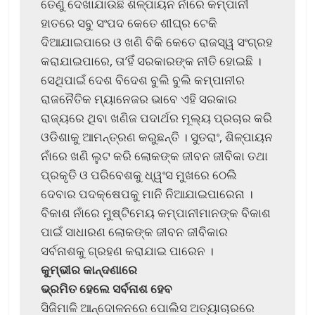
ତେଣୁ ଦେଖାଯାଉଛି ଶିଳ୍ପାୟନ ନାଁରେ କମ୍ପାନୀ
ହାତରେ ସବୁ ସଂପଦ କେତେ ଶୀଘ୍ର ଟେକି
ଦିଆଯାଇପାରେ ଓ ଖଣି ବିକି କେତେ ରାଜସ୍ୱ ସଂଗ୍ରହ
କରାଯାଇପାରେ, ତା’ହିଁ ସରକାରଙ୍କ ନୀତି ହୋଇଛି ।
ସେଥିପାଇଁ ଦେଶ ବିଦେଶ ବୁଲି ବୁଲି କମ୍ପାନୀର
ରାଜନୈତିକ ମ୍ୟାନେଜର ଭାବେ ଏହି ସରକାର
ରାଜ୍ୟରେ ଥିବା ଖଣିଜ ପଦାର୍ଥର ମୂଲ୍ୟ ପ୍ରଚାର କରି
ଓଡିଶାକୁ ଆମନ୍ତ୍ରଣ କରୁଛନ୍ତି । ସୁତରାଂ, ଶିଳ୍ପାୟନ
ନାଁରେ ଖଣି ଲୁଟ କରି ଲୋକଙ୍କ ଜୀବନ ଜୀବିକା ତଥା
ପ୍ରକୃତି ଓ ପରିବେଶକୁ ଧ୍ୱଂସ ମୁଖରେ ଠେଲି
ଦେବାର ପଦକ୍ଷେପକୁ ମାନି ନିଆଯାଇପାରେନା ।
ବିକାଶ ନାଁରେ ମୁଷ୍ଟିମେୟ କମ୍ପାନୀମାନଙ୍କ ବିକାଶ
ପାଇଁ ସାଧାରଣ ଲୋକଙ୍କ ଜୀବନ ଜୀବିକାର
ସର୍ବନାଶକୁ ଗ୍ରହଣ କରାଯାଇ ପାରେନ ।
କୁମ୍ଭୀର କାନ୍ଦଣାରେ
ଭ୍ରମିତ ହେଲେ ସର୍ବନାଶ ହେବ
ସିଜିମାଳି ଆନ୍ଦୋଳନରେ ପୋଲିସ ଅତ୍ୟାଚାରରେ