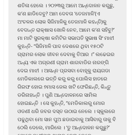
ଶତିଳା ହେଲେ । ୨୦୨୩ରୁ ଆମେ ଆନ୍ଦୋଳନ କରୁଛୁ,
କ’ଣ ଛାଡିଦେବୁ? ଆମ ଦେବତା ‘ତେଜମାଳି’(ଏ
ଅଂଚଳର ଲୋକ ସିଜିମାଳିକୁ ତେଜମାଳି କହନ୍ତି)କୁ
ବେଦାନ୍ତ ରାକ୍ଷାସ ଖୋଳି ନେବ, ଆମେ କ’ଣ ସହିବୁ?’
ମା ମାଟି ସୁରକ୍ଷା କମିଟିର ସଭାପତି ସୁଭାଷ ସିଂ ମାଝୀ
କୁହନ୍ତି- “ସିଜିମାଳି ପାଦ ଦେଶରେ ଥିବା ୧୫୦ଟି
ଗ୍ରାମର ଲୋକ ଜୀବନ ଦେବାକୁ ତିଆର ।” ଲଢେଇର
ଅନ୍ୟ ଏକ ଅଗ୍ରଣୀ ଗ୍ରାମ ଶାଗବାଡିର ନାରଙ୍ଗି
ଦେଇ ମାଝୀ । ଆସନ୍ନ ପ୍ରସବା ବୋହୂକୁ ରାୟଗଡା
ମେଡିକାଲରେ ଭତ୍ତି କରୁ କରୁ ପୋଲିସ ହାତରେ
ଗିରଫ ହୋଇ ୭ମାସ ଜେଲ ଖଟି ଫେରିଛନ୍ତି, କିନ୍ତୁ
ଡରିନାହାନ୍ତି । ପୁଣି ଆନ୍ଦୋଳନରେ ସାମିଲ
ହୋଇଛନ୍ତି । ସେ କୁହନ୍ତି, “ମେଡିକାଲରୁ ମୋର
ଓଡଣୀ ଧରି ଜବର ଦସ୍ତ ଉଠାଇ ନେଲେ । ସ୍କୁଲରେ
ପଢୁଥିବା ମୋ ସାନ ପୁଅ ଛଡାଇବାକୁ ଆସିବାରୁ ତାକୁ ବି
ଠେଲି ଦେଲେ, ମାରିଲେ । ‘ତୁ ଆନ୍ଦୋଳନ କରୁଛୁ?’