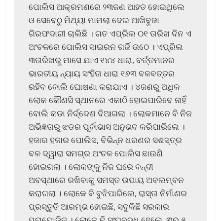
ପୋଲିସ ଆକ୍ରମଣରେ ୨୩ଜଣ ଆହତ ହୋଇଥିଲେ
ଓ ସେବେଠୁ ମିଥ୍ୟା ମାମଲା ଦେଇ ଆଖିବୁଜା
ଗିରଫଦାରୀ ଚାଲିଛି । ଗତ ଏପ୍ରିଲ ୦୧ ତାରିଖ ଦିନ ଏ
ଅଂଚଳରେ ପୋଲିସ ସାଇରନ ଗର୍ଜି ଉଠେ । ଏପ୍ରିଲ
୩ତାରିଖରୁ ମାସେ ଯାଏ ୧୪୪ ଧାରା, ବର୍ତ୍ତମାନର
ଭାରତୀୟ ନ୍ୟାୟ ସଂହିତା ଧାରା ୧୬୩ ବଳବତ୍ତର
ରହିବ ବୋଲି ଘୋଷଣା କରାଯାଏ । ୪ଜଣରୁ ଅଧିକ
ଲୋକ କୌଣସି ସ୍ଥାନରେ ଏକାଠି ହୋଇପାରିବେ ନାହିଁ
ବୋଲି କଡା ନିର୍ଦ୍ଦେଶ ଦିଆଗଲା । ଲୋକମାନେ ବି ନିଜ
ଅଭିଜ୍ଞତାରୁ ଝଡର ପୂର୍ବାଭାସ ଅନୁଭବ କରିପାରିଲେ ।
ହଜାର ହଜାର ପୋଲିସ, ବିଭିନ୍ନ ଧରଣର ସଶସ୍ତ୍ର
ବଳ ଦ୍ୱାରା ସମଗ୍ର ଅଂଚଳ ପୋଲିସ ଛାଉଣି
ହୋଇଗଲା । ଲୋକଙ୍କୁ ନିଜ ଘରେ ବନ୍ଦୀ
ଅବସ୍ଥାରେ ରଖିବାକୁ ସମସ୍ତ ଉପାୟ ଅବଲମ୍ବନ
କରାଗଲା । ଲୋକେ ବି ବୁଝିପାରିଲେ, ରାସ୍ତା ନିର୍ମାଣର
ପ୍ରସ୍ତୁତି ଆରମ୍ଭ ହୋଇଛି, ସବୁକିଛି ସରକାର
ପ୍ରାୟୋଜିତ । ଲୋକେ ବି ସଂଘବଦ୍ଧ ହେଲେ, ୩ରୁ ୫