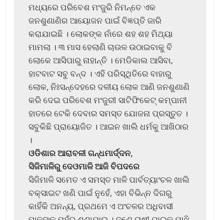
ମଧ୍ୟରେ ପରିବେଶ ମଂଜୁରି ନିମନ୍ତେ ଏକ
ଜନଶୁଣାଣିର ଆୟୋଜନ ପାଇଁ ବିଜ୍ଞପ୍ତି ଜାରି
କରାଯାଇଛି । ଲୋକଙ୍କ ନାଁରେ ଶହ ଶହ ମିଥ୍ୟା
ମାମଲା । ୩ ମାସ ହେଲାଣି ଚାଉଳ ଉଠାଇବାକୁ ବି
ଲୋକେ ଆସିପାରୁ ନାହାନ୍ତି । ମେଡିକାଲ ଆସିବା,
ହାଟବାଟ ସବୁ ବନ୍ଦ । ଏହି ପରିସ୍ଥିତିରେ ବାହାରୁ
ଲୋକ, ନିଃସନ୍ଦେହରେ ଦଳୀୟ ଲୋକ ଆଣି ଜନଶୁଣାଣି
କରି ଦେଇ ପରିବେଶ ମଂଜୁରୀ ସାଟିଫିକେଟ୍ କମ୍ପାନୀ
ହାତରେ ଟେକି ଦେବାର ସମସ୍ତ ଯୋଜନା ପ୍ରସ୍ତୁତ ।
ସବୁକିଛି ପ୍ରାୟୋଜିତ । ଆଇନ ଖାଲି ଧର୍ମକୁ ଆଖିଠାର
।
ଓଡିଶାର ଆରାବଳୀ ଗନ୍ଧମାର୍ଦ୍ଦନ,
ସିଜିମାଳିରୁ ଦେଓମାଳି ଆଜି ବିପଦରେ
ସିଜିମାଳି ସମେତ ଏ ସମସ୍ତ ମାଳି ପାର୍ବତ୍ୟାଂଚଳ ଖାଲି
ବକ୍ସାଇଟ ଖଣି ପାଇଁ ନୁହେଁ, ଏହା ବିଭିନ୍ନ ଦିଗରୁ
କାହିଁକି ଅନନ୍ୟ, ପ୍ରଥମେ ଏ ଅଂଚଳର ଅଧିବାସୀ
ମାନଙ୍କ ମୁହଁରୁ ଶୁଣାଯାଉ । ଜଣେ ଚାଷୀ ପାଇକ ମାଝି