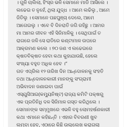
। ଗୁଳି ଚାଲିଲା, ହିଂସ୍ର ଭଳି ସେମାନେ ମାଡି ଆସିଲେ ।
ଲଢେଇ ତ ନୁହେଁ, ଥିଲା ଯୁଦ୍ଧ । ଆମେ ଲଢିଲୁ , ଆମେ
ଜିତିଲୁ । ସେମାନେ ପଛଘୁଞ୍ଚା ଦେଲେ, ଆମେ
ଆଗେଇଲୁ । ଏବେ ବି ଦିନରାତି ଜଗି ରହିଛୁ । ଆମର
ମା ଆମର ଜୀବନ ଏହି ସିଜିମାଳିକୁ । ସେଥିପାଇଁ ତ
ରାଗରେ ଜଳି ସେ ରାତିରେ କଣ୍ଟାମାଳ ଉପରେ
ଆକ୍ରମଣ କଲେ । ୭୦ ଜଣ ଏ ଲଢେଇରେ
କ୍ଷତବିକ୍ଷତ ହେବା କଥା କୁହାଯାଉଛି, ହେଲେ
ସଂଖ୍ୟା ବହୁତ ଅଧିକ ହେବ ।”
ଗତ ଏପ୍ରିଲ ୧୨ ତାରିଖ ଦିନ ଆନ୍ଦୋଳନକୁ ସଂହତି
ତଥା ଆନ୍ଦୋଳନକାରୀ ମାନଙ୍କୁ ସଂଗ୍ରାମୀ
ଅଭିବାଦନ ଜଣାଇବା ପାଇଁ
ଏସ୍‌ୟୁସିଆଇ(କମ୍ୟୁନିଷ୍ଟ) ରାଜ୍ୟ କମିଟି ପକ୍ଷରୁ
ଏକ ପ୍ରତିନିଧି ଦଳ ସିଜିମାଳ ଗସ୍ତ କରିଥିଲେ ।
ସେମାନଙ୍କ ସମ୍ମୁଖରେ ଏଭଳି ବହୁ ଲୋମହର୍ଷଣକାରୀ
କଥା ଏମାନେ କହିଛନ୍ତି । ଏହାର ବିବରଣୀ ଖୁବ
ଲମ୍ବା ହେବ, ଏଠାରେ କିଛି ଉଲ୍ଲେଖ କରାଗଲା