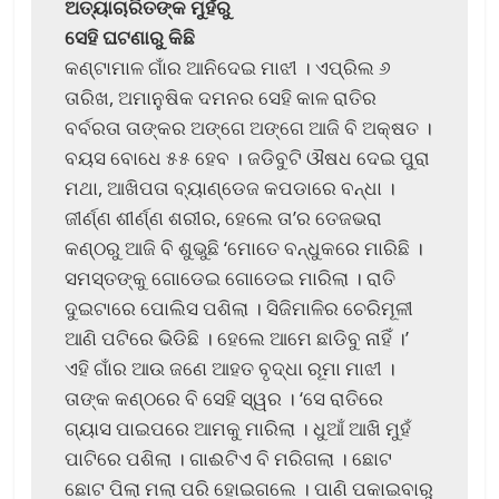
ଅତ୍ୟାଚାରିତଙ୍କ ମୁହଁରୁ
ସେହି ଘଟଣାରୁ କିଛି
କଣ୍ଟାମାଳ ଗାଁର ଆନିଦେଇ ମାଝୀ । ଏପ୍ରିଲ ୬
ତାରିଖ, ଅମାନୁଷିକ ଦମନର ସେହି କାଳ ରାତିର
ବର୍ବରତା ତାଙ୍କର ଅଙ୍ଗେ ଅଙ୍ଗେ ଆଜି ବି ଅକ୍ଷତ ।
ବୟସ ବୋଧେ ୫୫ ହେବ । ଜଡିବୁଟି ଔଷଧ ଦେଇ ପୁରା
ମଥା, ଆଖିପତା ବ୍ୟାଣ୍ଡେଜ କପଡାରେ ବନ୍ଧା ।
ଜୀର୍ଣ୍ଣ ଶୀର୍ଣ୍ଣ ଶରୀର, ହେଲେ ତା’ର ତେଜଭରା
କଣ୍ଠରୁ ଆଜି ବି ଶୁଭୁଛି ‘ମୋତେ ବନ୍ଧୁକରେ ମାରିଛି ।
ସମସ୍ତଙ୍କୁ ଗୋଡେଇ ଗୋଡେଇ ମାରିଲା । ରାତି
ଦୁଇଟାରେ ପୋଲିସ ପଶିଲା । ସିଜିମାଳିର ଚେରିମୂଳୀ
ଆଣି ପଟିରେ ଭିଡିଛି । ହେଲେ ଆମେ ଛାଡିବୁ ନାହିଁ ।’
ଏହି ଗାଁର ଆଉ ଜଣେ ଆହତ ବୃଦ୍ଧା ରୂମା ମାଝୀ ।
ତାଙ୍କ କଣ୍ଠରେ ବି ସେହି ସ୍ୱର । ‘ସେ ରାତିରେ
ଗ୍ୟାସ ପାଇପରେ ଆମକୁ ମାରିଲା । ଧୁଆଁ ଆଖି ମୁହଁ
ପାଟିରେ ପଶିଲା । ଗାଈଟିଏ ବି ମରିଗଲା । ଛୋଟ
ଛୋଟ ପିଲା ମଲା ପରି ହୋଇଗଲେ । ପାଣି ପକାଇବାରୁ