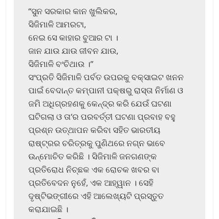
“ସୁନ ସରକାର କାନ ଖୁଲିକର,
ସିଜିମାଳି ଆମରଟା,
ନେଇ ସେ କାହାର ବୁଆର ଟା ।
ଜାନ ଯାଉ ଯାଉ ଜୀବନ ଯାଉ,
ସିଜିମାଳି ବଂଚିଥାଉ ।”
ସଂପ୍ରତି ସିଜିମାଳି ପର୍ବତ ଉପରକୁ ବକ୍ସାଇଟ ଖନନ
ପାଇଁ ବେଦାନ୍ତ କମ୍ପାନୀ ପକ୍ଷରୁ ରାସ୍ତା ନିର୍ମାଣ ଓ
ଜମି ଅଧିଗ୍ରହଣକୁ କେନ୍ଦ୍ର କରି ଯେଉଁ ଘଟଣା
ଘଟିଗଲା ଓ ତା’ର ପରବର୍ତ୍ତୀ ଘଟଣା ପ୍ରବାହ ବହୁ
ପ୍ରଶ୍ନ ଉତ୍‌ଥାପନ କରିବା ସହିତ ଭାରତୀୟ
ରାଷ୍ଟ୍ରର ଚରିତ୍ରକୁ ପୁଣିଥରେ ନଗ୍ନ ଭାବେ
ଉନ୍ମୋଚିତ କରିଛି । ସିଜିମାଳି ଜନଗଣଙ୍କ
ପ୍ରତିରୋଧ ନିଚ୍ଛକ ଏକ ରୋଚକ ଖବର ବା
ପ୍ରତିବେଦନ ନୁହେଁ, ଏକ ଆହ୍ୱାନ । ସେହି
ଦୃଷ୍ଟିଭଙ୍ଗୀରେ ଏହି ଆଲେଖ୍ୟଟି ପ୍ରସ୍ତୁତ
କରାଯାଇଛି ।