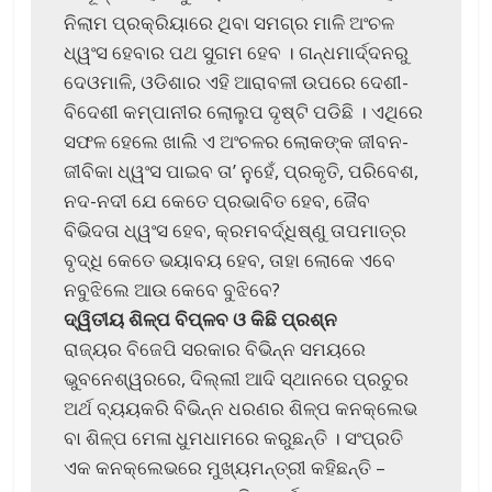
ନିଲାମ ପ୍ରକ୍ରିୟାରେ ଥିବା ସମଗ୍ର ମାଳି ଅଂଚଳ
ଧ୍ୱଂସ ହେବାର ପଥ ସୁଗମ ହେବ । ଗନ୍ଧମାର୍ଦ୍ଦନରୁ
ଦେଓମାଳି, ଓଡିଶାର ଏହି ଆରାବଳୀ ଉପରେ ଦେଶୀ-
ବିଦେଶୀ କମ୍ପାନୀର ଲୋଲୁପ ଦୃଷ୍ଟି ପଡିଛି । ଏଥିରେ
ସଫଳ ହେଲେ ଖାଲି ଏ ଅଂଚଳର ଲୋକଙ୍କ ଜୀବନ-
ଜୀବିକା ଧ୍ୱଂସ ପାଇବ ତା’ ନୁହେଁ, ପ୍ରକୃତି, ପରିବେଶ,
ନଦ-ନଦୀ ଯେ କେତେ ପ୍ରଭାବିତ ହେବ, ଜୈବ
ବିଭିଦତା ଧ୍ୱଂସ ହେବ, କ୍ରମବର୍ଦ୍ଧିଷ୍ଣୁ ତାପମାତ୍ର
ବୃଦ୍ଧି କେତେ ଭୟାବୟ ହେବ, ତାହା ଲୋକେ ଏବେ
ନବୁଝିଲେ ଆଉ କେବେ ବୁଝିବେ?
ଦ୍ୱିତୀୟ ଶିଳ୍ପ ବିପ୍ଳବ ଓ କିଛି ପ୍ରଶ୍ନ
ରାଜ୍ୟର ବିଜେପି ସରକାର ବିଭିନ୍ନ ସମୟରେ
ଭୁବନେଶ୍ୱରରେ, ଦିଲ୍ଲୀ ଆଦି ସ୍ଥାନରେ ପ୍ରଚୁର
ଅର୍ଥ ବ୍ୟୟକରି ବିଭିନ୍ନ ଧରଣର ଶିଳ୍ପ କନକ୍ଲେଭ
ବା ଶିଳ୍ପ ମେଳା ଧୁମଧାମରେ କରୁଛନ୍ତି । ସଂପ୍ରତି
ଏକ କନକ୍ଲେଭରେ ମୁଖ୍ୟମନ୍ତ୍ରୀ କହିଛନ୍ତି –