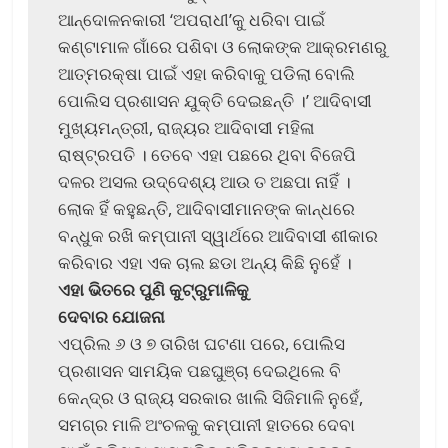
ଆନ୍ଦୋଳନକାରୀ ‘ଅପରାଧୀ’କୁ ଧରିବା ପାଇଁ
କଣ୍ଟାମାଳ ଗାଁରେ ପଶିବା ଓ ଲୋକଙ୍କ ଆକ୍ରମଣରୁ
ଆତ୍ମରକ୍ଷା ପାଇଁ ଏହା କରିବାକୁ ପଡିଲା ବୋଲି
ପୋଲିସ ପ୍ରଶାସନ ଯୁକ୍ତି ଦେଇଛନ୍ତି ।’ ଆଦିବାସୀ
ମୁଖ୍ୟମନ୍ତ୍ରୀ, ରାଜ୍ୟର ଆଦିବାସୀ ମହିଳା
ରାଷ୍ଟ୍ରପତି । ତେବେ ଏହା ପଛରେ ଥିବା ବିଜେପି
ଦଳର ଅସଲ ଉଦ୍ଦେଶ୍ୟ ଆଉ ତ ଅଛପା ନାହିଁ ।
ଲୋକ ହିଁ କହୁଛନ୍ତି, ଆଦିବାସୀମାନଙ୍କ କାନ୍ଧରେ
ବନ୍ଧୁକ ରଖି କମ୍ପାନୀ ସ୍ୱାର୍ଥରେ ଆଦିବାସୀ ଶୀକାର
କରିବାର ଏହା ଏକ ଚାଲ ଛଡା ଅନ୍ୟ କିଛି ନୁହେଁ ।
ଏହା ଭିତରେ ପୁଣି କୁଟ୍ରୁମାଳିକୁ
ଦେବାର ଯୋଜନା
ଏପ୍ରିଲ ୬ ଓ ୭ ତାରିଖ ଘଟଣା ପରେ, ପୋଲିସ
ପ୍ରଶାସନ ସାମୟିକ ପଛଘୁଞ୍ଚା ଦେଇଥିଲେ ବି
କେନ୍ଦ୍ର ଓ ରାଜ୍ୟ ସରକାର ଖାଲି ସିଜିମାଳି ନୁହେଁ,
ସମଗ୍ର ମାଳି ଅଂଚଳକୁ କମ୍ପାନୀ ହାତରେ ଦେବା