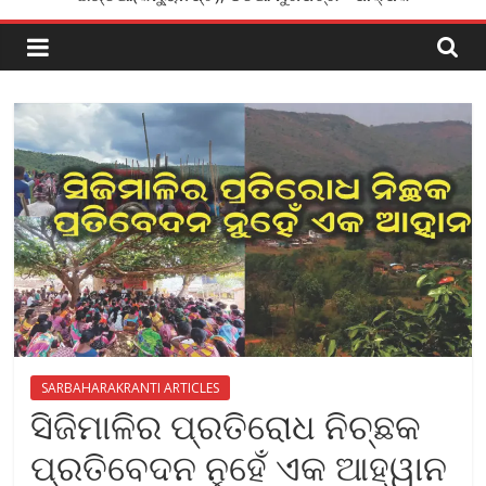
SARBAHARAKRANTI ARTICLES
ସିଜିମାଳିର ପ୍ରତିରୋଧ ନିଚ୍ଛକ
ପ୍ରତିବେଦନ ନୁହେଁ ଏକ ଆହ୍ୱାନ