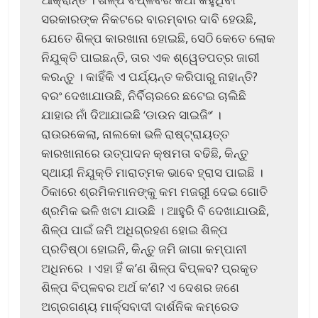
ସରକାରଙ୍କ ନିକଟରେ ବାରମ୍ବାର ଦାବି ହେଉଛି,
ଯେତେ ଶିଳ୍ପ କାରଖାନା ହୋଇଛି, ସେଠି କେତେ ଲୋକ
ନିଯୁକ୍ତି ପାଇଛନ୍ତି, ତାର ଏକ ଶ୍ୱେତପତ୍ର ଜାରୀ
କରନ୍ତୁ । କାହିଁକି ଏ ପର୍ଯ୍ୟନ୍ତ କରିପାରୁ ନାହାନ୍ତି?
ବରଂ ଦେଖାଯାଉଛି, ନିର୍ବିଚାରରେ ଛଟେଇ ଚାଲିଛି
ଯାହାର ନାଁ ଦିଆଯାଇଛି ‘ଡାଉନ ସାଇଜିଂ’ ।
ରାଉରକେଲା, ନାଲକୋ ଭଳି ରାଷ୍ଟ୍ରାୟତ୍ତ
କାରଖାନାରେ ଉତ୍ପାଦନ କ୍ଷମତା ବଢିଛି, କିନ୍ତୁ
ସ୍ଥାୟୀ ନିଯୁକ୍ତି ମାରାତ୍ମକ ଭାବେ ହ୍ରାସ ପାଇଛି ।
ଠିକାରେ ଶ୍ରମିକମାନଙ୍କୁ କମ ମଜରୁୀ ଦେଇ ଗୋତି
ଶ୍ରମିକ ଭଳି ଖଟା ଯାଉଛି । ଆହୁରି ବି ଦେଖାଯାଉଛି,
ଶିଳ୍ପ ପାଇଁ ଜମି ଅଧିଗ୍ରହଣ ହୋଇ ଶିଳ୍ପ
ପ୍ରତିଷ୍ଠା ହୋଇନି, କିନ୍ତୁ ଜମି ଜାଗା କମ୍ପାନୀ
ଅଧିନରେ । ଏହା ହିଁ କ’ଣ ଶିଳ୍ପ ବିପ୍ଳବ? ପ୍ରକୃତ
ଶିଳ୍ପ ବିପ୍ଳବର ଅର୍ଥ କ’ଣ? ଏ ଦେଶର ଜଣେ
ଅଗ୍ରଗଣ୍ୟ ମାର୍କ୍ସବାଦୀ ଦାର୍ଶନିକ କମ୍ରେଡ