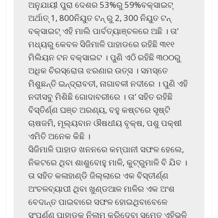
ଅନୁଯାୟୀ ପୁରା ଦେଶର 53%ରୁ 59%ବକ୍ସାଇଟ୍
ଅର୍ଥାତ୍ 1, 800ନିୟୁତ ଟନ୍ ରୁ 2, 300 ନିୟୁତ ଟନ୍
ବକ୍ସାଇଟ୍ ଏହି ମାଲି ପାର୍ବତ୍ୟାଞ୍ଚଳରେ ଅଛି । ତା’
ମଧ୍ୟରୁ କେବଳ ସିଜିମାଳି ପାହାଡରେ ରହିଛି ୩୧୧
ମିଲିୟନ ଟନ ବକ୍ସାଇଟ । ପୁଣି ଏଠି ରହିଛି ୩୦୦ରୁ
ଅଧିକ ଚିରସ୍ରୋତା ଝରଣାର ଉତ୍ସ । ସମସ୍ତେ
ମିଶୁଛନ୍ତି ଇନ୍ଦ୍ରାବତୀ, ନାଗାବଳୀ ନଦୀରେ । ପୁଣି ଏହି
ନଦୀସବୁ ମିଶିଛି ଗୋଦାବରୀରେ । ତା’ ସହିତ ରହିଛି
ବିସ୍ତିର୍ଣ୍ଣ ଘଞ୍ଚ ଅରଣ୍ୟ, ବହୁ କଷ୍ଟରେ ସୃଷ୍ଟି
ଚାଷଜମି, ମୂଲ୍ୟବାନ ଔଷଧୀୟ ବୃକ୍ଷ, ପଶୁ ପକ୍ଷୀ
ଏମିତି ଅନେକ କିଛି ।
ସିଜିମାଳି ପାହାଡ ଖନନରେ କମ୍ପାନୀ ସଫଳ ହେଲେ,
ନିକଟରେ ଥିବା ଶାଶୁବୋହୁ ମାଳି, କୁଟ୍ରୁମାଳି ବି ଯିବ ।
ତା ସହିତ କଳାହାଣ୍ଡି ଜିଲ୍ଲାରେ ଏକ ବିସ୍ତୀର୍ଣ୍ଣ
ଅଂଚଳବ୍ୟାପୀ ଥିବା ଖୁଣ୍ଡଆଳ ମାଳିର ଏକ ଅଂଶ
ବେଦାନ୍ତ ପାଇବାରେ ସଫଳ ହୋଇଥିବାବେଳେ
ସଂପୂର୍ଣ୍ଣ ପାହାଡକୁ ନିଲାମ କରିଦେବା ସମେତ ଏହିଭଳି