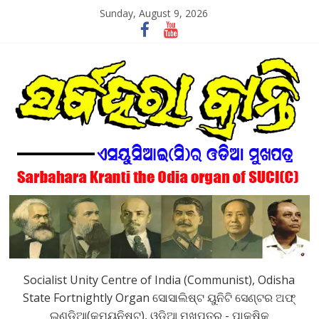
Skip
Sunday, August 9, 2026
to
content
SarbaharaKranti
Socialist Unity Centre of India (Communist), Odisha
State Fortnightly Organ ସୋସାଲିଷ୍ଟ ୟୁନିଟି ସେଣ୍ଟର ଅଫ୍
ଇଣ୍ଡିଆ(କମ୍ୟୁନିଷ୍ଟ), ଓଡିଆ ମୁଖପତ୍ର - ପାକ୍ଷିକ