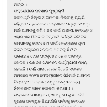
ମାତ୍ର ।
ସଂକ୍ଷେପରେ ଘଟଣାର ପୃଷ୍ଠଭୂମି
କଳାହାଣ୍ଡି ଜିଲ୍ଲା ଓ ରାୟଗଡା ଜିଲ୍ଲାକୁ ବ୍ୟାପି
ରହିଥିବା ଉନ୍ନତମାନର ବକ୍ସାଇଟ ସମୃଦ୍ଧ ସମଗ୍ର
ମାଳି ପାହାଡକୁ ଖଣି ଖନନ ପାଇଁ ଆଦାନୀ, ବେଦାନ୍ତ ଓ
ଏହାର ଏକ ଠିକାଦାର କମ୍ପାନୀ ମୈତ୍ରୀ ଭଳି କିଛି
କମ୍ପାନୀକୁ ଦେଇଦେବା ପାଇଁ କେନ୍ଦ୍ରରେ ଥିବା
ବିଗତ କଂଗ୍ରେସ ସରକାର ଅମଳରୁ ହିଁ ନୀତି
ପ୍ରଣୟନ ହୋଇ ପଦକ୍ଷେପ ନେବା ଆରମ୍ଭ
ହୋଇଛି । କିଛି କିଛି ସ୍ଥାନରେ କାର୍ଯ୍ୟକାରୀ ମଧ୍ୟ
ହୋଇଛି । ସେହି ଧାରାରେ ଗତ ବିଜେଡି ସରକାର
ଅମଳରେ ୨୦୨୩ ଫେବୃୟାରୀରେ ସିଜିମାଳି ପାହାଡର
ନିଲାମ ହୁଏ ଓ ବେଦାନ୍ତଙ୍କୁ ‘ପସନ୍ଦଯୋଗ୍ୟ
ନିଲାମଦାର’ ଭାବେ ଘୋଷଣା କରାଯାଏ ।
ଉଲ୍ଲେଖଯୋଗ୍ୟ ଯେ, ଏଠାରୁ ୪୦ ରୁ ୫୦ କିମି
ଦୂରରେ ଅବସ୍ଥିତ ନିୟମଗିରି ପର୍ବତକୁ ବେଦାନ୍ତ