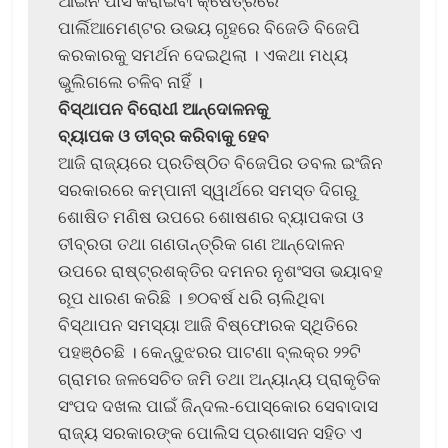
ଆଇନ ପାସ କରାଇବା କ୍ଷେତ୍ରରେ
ପାର୍ଲିଆମେଣ୍ଟର ଉଭୟ ଗୃହରେ ବିଜେଡି ବିଜେପି
କରକାରକୁ ସମର୍ଥନ ଦେଇଥିଲା । ଏକଥା ମଧ୍ୟ
ଭୁଲିଗଲେ ଚଳିବ ନାହିଁ ।
ବିସ୍ଥାପନ ବିରୋଧୀ ଆନ୍ଦୋଳନକୁ
ବ୍ୟାପକ ଓ ତୀବ୍ର କରିବାକୁ ହେବ
ଆଜି ରାଜ୍ୟରେ ପ୍ରତିଷ୍ଠିତ ବିଜେପିର ଡବଲ ଇଂଜିନ
ସରକାରରେ କମ୍ପାନୀ ସ୍ୱାର୍ଥରେ ସମସ୍ତ ଦିଗରୁ
ଶୋଷିତ ମଣିଷ ଉପରେ ଶୋଷଣର ବ୍ୟାପକତା ଓ
ତୀବ୍ରତା ତଥା ଗଣତାନ୍ତ୍ରିକ ଗଣ ଆନ୍ଦୋଳନ
ଉପରେ ରାଷ୍ଟ୍ରଶକ୍ତିର ଦମନର ନୃଶଂସତା ଭୟାବହ
ରୂପ ଧାରଣ କରିଛି । ୭୦ବର୍ଷ ଧରି ଚାଲିଥିବା
ବିସ୍ଥାପନ ସମସ୍ୟା ଆଜି ବିଷ୍ଫୋରକ ସ୍ଥିତିରେ
ପହଞ୍ôଚଛି । କେନ୍ଦୁଝରର ପାଟଣା ବ୍ଲକ୍‌ର ୨୨ଟି
ଗ୍ରାମର ଜଳସେଚିତ ଜମି ତଥା ଅନ୍ୟାନ୍ୟ ପ୍ରାକୃତିକ
ସଂପଦ ଦଖଲ ପାଇଁ ଜିନ୍ଦଲ-ପୋସ୍କୋର ସେବାଦାସ
ରାଜ୍ୟ ସରକାରଙ୍କ ପୋଲିସ ପ୍ରଶାସନ ସହିତ ଏ