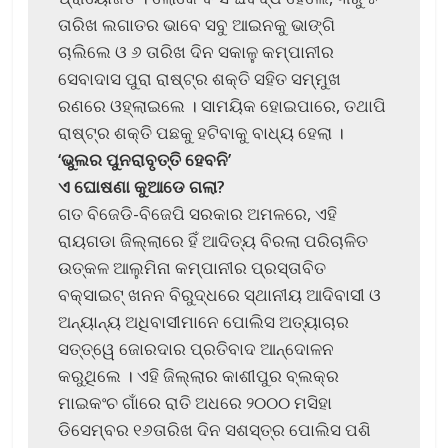
ତାରିଖ ଲଗାତର ଭାବେ ସବୁ ଆଇନକୁ ଭାଙ୍ଗି
ଚାଲିଲେ ଓ ୬ ତାରିଖ ଦିନ ସକାଳୁ କମ୍ପାନୀର
ସେବାଦାସ ପୁରା ରାଷ୍ଟ୍ର ଶକ୍ତି ସହିତ ସମ୍ମୁଖ
ରଣରେ ଓହ୍ଲାଇଲେ । ସାମୟିକ ହୋଇପାରେ, ତଥାପି
ରାଷ୍ଟ୍ର ଶକ୍ତି ପଛକୁ ହଟିବାକୁ ବାଧ୍ୟ ହେଲା ।
‘ଭୁଲର ପୁନରାବୃତ୍ତି ହେବନି’
ଏ ଘୋଷଣା କୁଆଡେ ଗଲା?
ଗତ ବିଜେଡି-ବିଜେପି ସରକାର ଅମଳରେ, ଏହି
ରାୟଗଡା ଜିଲ୍ଲାରେ ହିଁ ଆଦିତ୍ୟ ବିରଲା ପରିଚାଳିତ
ଉତ୍କଳ ଆଲୁମିନା କମ୍ପାନୀର ପ୍ରସ୍ତାବିତ
ବକ୍ସାଇଟ୍ ଖନନ ବିରୁଦ୍ଧରେ ସ୍ଥାନୀୟ ଆଦିବାସୀ ଓ
ଅନ୍ୟାନ୍ୟ ଅଧିବାସୀମାନେ ପୋଲିସ ଅତ୍ୟାଚାର
ସତ୍ତ୍ୱେ ଜୋରଦାର ପ୍ରତିବାଦ ଆନ୍ଦୋଳନ
କରୁଥିଲେ । ଏହି ଜିଲ୍ଲାର କାଶୀପୁର ବ୍ଲକ୍‌ର
ମାଇକଂଚ ଗାଁରେ ରାତି ଅଧରେ ୨୦୦୦ ମସିହା
ଡିସେମ୍ବର ୧୬ତାରିଖ ଦିନ ସଶସ୍ତ୍ର ପୋଲିସ ପଶି