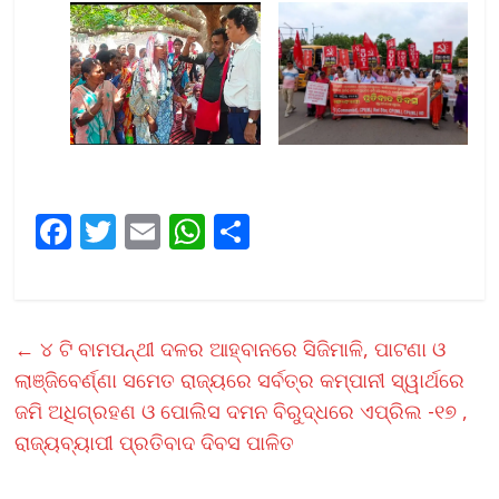
F
T
E
W
S
ac
w
m
h
h
e
itt
ai
at
ar
b
er
l
s
e
←
୪ ଟି ବାମପନ୍ଥୀ ଦଳର ଆହ୍ବାନରେ ସିଜିମାଳି, ପାଟଣା ଓ
o
A
ଲାଞ୍ଜିବେର୍ଣ୍ଣା ସମେତ ରାଜ୍ୟରେ ସର୍ବତ୍ର କମ୍ପାନୀ ସ୍ୱାର୍ଥରେ
o
p
ଜମି ଅଧିଗ୍ରହଣ ଓ ପୋଲିସ ଦମନ ବିରୁଦ୍ଧରେ ଏପ୍ରିଲ -୧୭ ,
k
p
ରାଜ୍ୟବ୍ୟାପୀ ପ୍ରତିବାଦ ଦିବସ ପାଳିତ