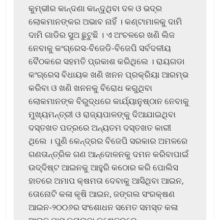
କୁମ୍ଭୀର କାନ୍ଦଣା କାନ୍ଦୁଥିବା ଦଳ ଓ ଭଦ୍ର
ଲୋକମାନଙ୍କର ଅଭାବ ନାହିଁ । କଣ୍ଟାମାଳକୁ ଦାମି
ଦାମି ଗାଡିର ସୁଅ ଛୁଟୁଛି । ଏ ଅଂଚଳରେ ଖଣି ଲିଜ
ନେବାକୁ କଂଗ୍ରେସ-ବିଜେଡି-ବିଜେପି ସର୍ବଦଳୀୟ
ବୈଠକରେ ସହମତି ପ୍ରକାଶ କରିଥିଲେ । ରାୟଗଡା
କଂଗ୍ରେସ ବିଧାୟକ ଖଣି ଖନନ ପ୍ରକ୍ରିୟା ଆରମ୍ଭ
କରିବା ଓ ଖଣି ଖନନକୁ ବିରୋଧ କରୁଥିବା
ଲୋକମାନଙ୍କ ବିରୁଦ୍ଧରେ କାର୍ଯ୍ୟାନୁଷ୍ଠାନ ନେବାକୁ
ମୁଖ୍ୟମନ୍ତ୍ରୀ ଓ ରାଜ୍ୟପାଳଙ୍କୁ ଦିଆଯାଇଥିବା
ଦସ୍ତଖତ ପତ୍ରରେ ଅନ୍ୟତମ ଦସ୍ତଖତ କାରୀ
ଥିଲେ । ପୁଣି କେନ୍ଦ୍ରର ବିଜେପି ସରକାର ଅମଳରେ
ଗଣତାନ୍ତ୍ରିକ ଗଣ ଆନ୍ଦୋଳନକୁ ଦମନ କରିବାପାଇଁ
ଉଦ୍ଦିଷ୍ଟ ଆଇନକୁ ଆହୁରି କଠୋର କରି ପୋଲିସ
ହାତରେ ଅମାପ କ୍ଷମତା ଦେବାକୁ ଆସିଥିବା ଆଇନ,
ତୋନୋଟି କଳା କୃଷି ଆଇନ, ଜଙ୍ଗଲ ସଂରକ୍ଷଣ
ଆଇନ-୨୦୦୬ର ସଂଶୋଧନ ସମେତ ସମସ୍ତ କଳା