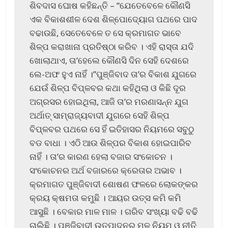
ଶିବଦାସ ଘୋଷ କହିଛନ୍ତି – “ଯେତେବେଳେ କୌଣସି
ଏକ ବିକାଶଶୀଳ ଦେଶ ଶିଳ୍ପୋଦ୍ୟୋଗ ପଥରେ ପାଦ
ବଢାଉଛି, ସେତେବେଳେ ତ ସେ କ୍ରମାଗତ ଭାବେ
ଶିଳ୍ପ କରାଖାନା ପ୍ରତିଷ୍ଠା କରିବ । ଏହି ରାସ୍ତା ଯଦି
ଖୋଲାଥାଏ, ତା’ହେଲେ କୌଣସି ଦିନ ସେହି ଦେଶରେ
ଲେ-ଅଫ ହୁଏ ନାହିଁ ।”ପୁଞ୍ଜିବାଦ ତା’ର ବିକାଶ ଯୁଗରେ
ଯେଉଁ ଶିଳ୍ପ ବିପ୍ଳବର କଥା କହିଥିଲା ଓ କିଛି ଦୂର
ଅଗ୍ରସର ହୋଇଥିଲା, ଆଜି ତା’ର ମରଣାସନ୍ନ ଯୁଗ
ଅର୍ଥାତ୍ ସାମ୍ରାଜ୍ୟବାଦୀ ଯୁଗରେ ସେହି ଶିଳ୍ପ
ବିପ୍ଳବର ପଥରେ ସେ ହିଁ ଇତିହାସର ନିୟମରେ ସବୁଠୁ
ବଡ ବାଧା । ଏଠି ଆଉ ଶିଳ୍ପର ବିକାଶ ହୋଇପାରିବ
ନାହିଁ । ତା’ର କାରଣ ହେଲା ବଜାର ସଂକୋଚନ ।
ସଂକୋଚନର ଅର୍ଥ ବଜାରରେ କ୍ରେତାର ଅଭାବ ।
କ୍ରମାଗତ ପୁଞ୍ଜିବାଦୀ ଶୋଷଣ ଫଳରେ ଲୋକଙ୍କର
କ୍ରୟ କ୍ଷମତା କମୁଛି । ଆୟର ଉତ୍ସ କମି କମି
ଆସୁଛି । ବେକାର ମାଳ ମାଳ । ଗରିବ ସଂଖ୍ୟା ବଢି ବଢି
ଚାଲିଛି । ପୁଞ୍ଜିବାଦୀ ଉତ୍ପାଦନର ମୂଳ ନିୟମ ଓ ନୀତି