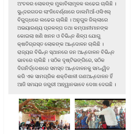
ଅଂଚଳର ଲୋକଙ୍କ ମୁକାବିଲାମୂଳକ ଲଢେଇ ଚାଲିଛି ।
ସୁନ୍ଦରଗଡର ଲାଂଜିବେର୍ଣ୍ଣାରେ ଡାଲମିଆଁ-ଓସିଏଲ୍
ବିରୁଦ୍ଧରେ ଲଢେଇ ଚାଲିଛି । ଅନୁଗୁଳ ଜିଲ୍ଲାରେ
ଅଭୟାରଣ୍ୟ ପ୍ରକଳ୍ପ ତଥା କମ୍ପାନୀମାନଙ୍କ
କୋଇଲା ଖଣି ଖନନ ଓ ବିଭିନ୍ନ ଶିଳ୍ପ ଯୋଗୁ
କ୍ଷତିଗ୍ରସ୍ତ ଲୋକଙ୍କ ଆନ୍ଦୋଳନ ଚାଲିଛି ।
ରାଜ୍ୟର ବିଭିନ୍ନ ସ୍ଥାନରେ ଜନ ଆନ୍ଦୋଳନ ବିଭିନ୍ନ
ଭାବରେ ଚାଲିଛି । ସଠିକ ଦୃଷ୍ଟିଭଙ୍ଗିରେ, ସଠିକ
ଦିଗନିର୍ଦ୍ଦେଶରେ ସମସ୍ତ ଆନ୍ଦୋଳନକୁ ସମନ୍ୱିତ
କରି ଏକ ସାମଗ୍ରିକ ଶକ୍ତିଶାଳୀ ଗଣଆନ୍ଦୋଳନ ହିଁ
ଆଜି ସମୟର ଜରୁରୀ ଆହ୍ୱାନଭାବେ ଦେଖା ଦେଇଛି ।