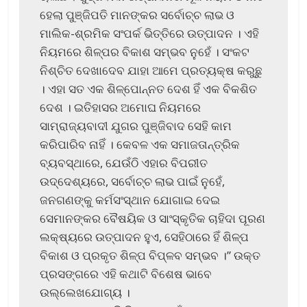
ହେଲା ପୁଞ୍ଜିପତି ମାନଙ୍କର ସର୍ବୋଚ୍ଚ ଲାଭ ଓ
ମାଲିକ-ଶ୍ରମିକ ସଂପର୍କ ଭିତ୍ତିରେ ଉତ୍ପାଦନ । ଏହି
ନିୟମରେ ଶିଳ୍ପର ବିକାଶ ସମ୍ଭବ ନୁହେଁ । ସଂକଟ
ନିଶ୍ଚିତ ଦେଖାଦେବ ଯାହା ଆମେ ପ୍ରତ୍ୟକ୍ଷ କରୁଛୁ
। ଏହା ସତ ଏକ ଶିଳ୍ପୋନ୍ନତ ଦେଶ ହିଁ ଏକ ବିକଶିତ
ଦେଶ । ଇତିହାସର ଅମୋଘ ନିୟମରେ
ସାମ୍ରାଜ୍ୟବାଦୀ ଯୁଗର ପୁଞ୍ଜିବାଦ ସେହି କାମ
କରିପାରିବ ନାହିଁ । କେବଳ ଏକ ସମାଜତାନ୍ତ୍ରିକ
ବ୍ୟବସ୍ଥାରେ, ଯେଉଁଠି ଏହାର ବିପରୀତ
ଉଦ୍ଦେଶ୍ୟରେ, ସର୍ବୋଚ୍ଚ ଲାଭ ପାଇଁ ନୁହେଁ,
ଜନଗଣଙ୍କୁ କର୍ମସଂସ୍ଥାନ ଯୋଗାଇ ଦେଇ
ସେମାନଙ୍କର ବୈଷୟିକ ଓ ସାଂସ୍କୃତିକ ଚାହିଦା ପୂରଣ
ଲକ୍ଷ୍ୟରେ ଉତ୍ପାଦନ ହୁଏ, ସେହିଠାରେ ହିଁ ଶିଳ୍ପ
ବିକାଶ ଓ ପ୍ରକୃତ ଶିଳ୍ପ ବିପ୍ଳବ ସମ୍ଭବ ।” ଉକ୍ତ
ପ୍ରସଙ୍ଗରେ ଏହି କଥାଟି ବିଶେଷ ଭାବେ
ଉଲ୍ଲେଖଯୋଗ୍ୟ ।