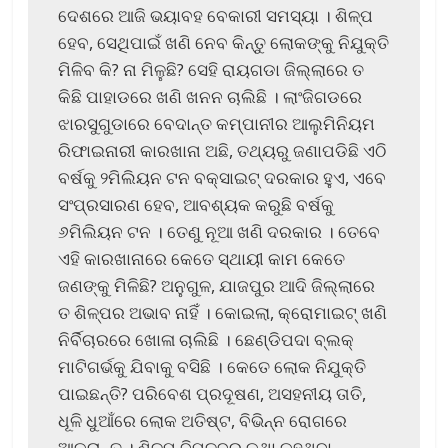
ଦେଶରେ ଆଜି ଭୟାବହ ବେକାରୀ ସମସ୍ୟା । ଶିଳ୍ପ
ହେବ, ସେଥିପାଇଁ ଖଣି ନେବ କିନ୍ତୁ ଲୋକଙ୍କୁ ନିଯୁକ୍ତି
ମିଳିବ କି? ନା ମିଳୁଛି? ସେହି ରାୟଗଡା ଜିଲ୍ଲାରେ ତ
କିଛି ପାହାଡରେ ଖଣି ଖନନ ଚାଲିଛି । ଲାଂଜିଗଡରେ
ଝାରସୁଗୁଡାରେ ବେଦାନ୍ତ କମ୍ପାନୀର ଆଲୁମିନିୟମ
ରିଫାଇନାରୀ କାରଖାନା ଅଛି, ତଥ୍ୟରୁ ଜଣାପଡିଛି ଏଠି
ବର୍ଷକୁ ୨ମିଲିୟନ ଟନ ବକ୍ସାଇଟ୍ ଦରକାର ହୁଏ, ଏବେ
ସଂପ୍ରସାରଣ ହେବ, ଆବଶ୍ୟକ କରୁଛି ବର୍ଷକୁ
୬ମିଲିୟନ ଟନ । ତେଣୁ ନୂଆ ଖଣି ଦରକାର । ତେବେ
ଏହି କାରଖାନାରେ କେତେ ସ୍ଥାୟୀ କାମ କେତେ
ଜଣଙ୍କୁ ମିଳିଛି? ଅନୁଗୁଳ, ଯାଜପୁର ଆଦି ଜିଲ୍ଲାରେ
ତ ଶିଳ୍ପର ଅଭାବ ନାହିଁ । କୋଇଲା, କ୍ରୋମାଇଟ୍ ଖଣି
ନିର୍ବିଚାରରେ ଖୋଳା ଚାଲିଛି । ଛେଣ୍ଡିପଦା ବ୍ଲକ୍
ମାଟିଗର୍ଭକୁ ଯିବାକୁ ବସିଛି । କେତେ ଲୋକ ନିଯୁକ୍ତି
ପାଇଛନ୍ତି? ପରିବେଶ ପ୍ରଦୂଷଣ, ଅସହନୀୟ ତାତି,
ଧୂଳି ଧୁଆଁରେ ଲୋକ ଅତିଷ୍ଟ, ବିଭିନ୍ନ ରୋଗରେ
ଆକ୍ରାନ୍ତ । ଶିଳ୍ପ ବିପ୍ଳବର କଥା କହୁଥିବା