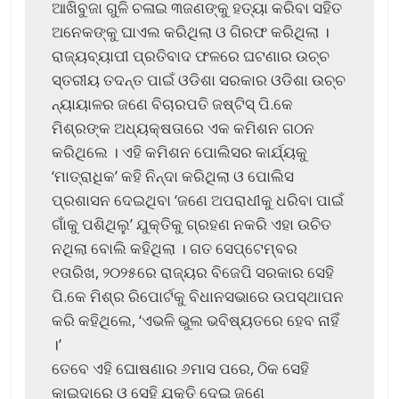
ଆଖିବୁଜା ଗୁଳି ଚଳାଇ ୩ଜଣଙ୍କୁ ହତ୍ୟା କରିବା ସହିତ
ଅନେକଙ୍କୁ ଘାଏଲ କରିଥିଲା ଓ ଗିରଫ କରିଥିଲା ।
ରାଜ୍ୟବ୍ୟାପୀ ପ୍ରତିବାଦ ଫଳରେ ଘଟଣାର ଉଚ୍ଚ
ସ୍ତରୀୟ ତଦନ୍ତ ପାଇଁ ଓଡିଶା ସରକାର ଓଡିଶା ଉଚ୍ଚ
ନ୍ୟାୟାଳର ଜଣେ ବିଚାରପତି ଜଷ୍ଟିସ୍ ପି.କେ
ମିଶ୍ରଙ୍କ ଅଧ୍ୟକ୍ଷତାରେ ଏକ କମିଶନ ଗଠନ
କରିଥିଲେ । ଏହି କମିଶନ ପୋଲିସର କାର୍ଯ୍ୟକୁ
‘ମାତ୍ରାଧିକ’ କହି ନିନ୍ଦା କରିଥିଲା ଓ ପୋଲିସ
ପ୍ରଶାସନ ଦେଇଥିବା ‘ଜଣେ ଅପରାଧୀକୁ ଧରିବା ପାଇଁ
ଗାଁକୁ ପଶିଥିଲୁ’ ଯୁକ୍ତିକୁ ଗ୍ରହଣ ନକରି ଏହା ଉଚିତ
ନଥିଲା ବୋଲି କହିଥିଲା । ଗତ ସେପ୍ଟେମ୍ବର
୧ତାରିଖ, ୨୦୨୫ରେ ରାଜ୍ୟର ବିଜେପି ସରକାର ସେହି
ପି.କେ ମିଶ୍ର ରିପୋର୍ଟକୁ ବିଧାନସଭାରେ ଉପସ୍ଥାପନ
କରି କହିଥିଲେ, ‘ଏଭଳି ଭୁଲ ଭବିଷ୍ୟତରେ ହେବ ନାହିଁ
।’
ତେବେ ଏହି ଘୋଷଣାର ୬ମାସ ପରେ, ଠିକ ସେହି
କାଇଦାରେ ଓ ସେହି ଯୁକ୍ତି ଦେଇ ଜଣେ