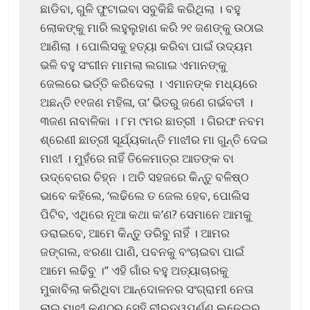
ଛାଡିବା, ଗୁଳି ଫୁଟାଇବା ସବୁକିଛି କରିଥିଲା । ବହୁ
ଲୋକଙ୍କୁ ମାରି ଲହୁଲୁହାଣ କରି ୨୧ ଜଣଙ୍କୁ ଉଠାଇ
ଆଣିଲା । ପୋଲିସକୁ ହତ୍ୟା କରିବା ପାଇଁ ଉଦ୍ୟମ
ଭଳି ବହୁ ସଂଗୀନ ମାମଲା ଲଗାଇ ଏମାନଙ୍କୁ
ଜେଲରେ ଭର୍ତ୍ତି କରିଦେଲା । ଏମାନଙ୍କ ମଧ୍ୟରେ
ଅଛନ୍ତି ୧୧ଜଣ ମହିଳା, ତା’ ଭିତରୁ ଜଣେ ଗର୍ଭବତୀ ।
୩ଜଣ ନାବାଳିକା । ୮ମ ୯ମର ଛାତ୍ରୀ । ଗିରଫ ନବମ
ଶ୍ରେଣୀ ଛାତ୍ରୀ ସୂର୍ଯ୍ୟକାନ୍ତି ମାଝୀର ମା ଗୁନ୍ତି ଦେଇ
ମାଝୀ । ମୁହଁରେ ନାହିଁ ତିଳେମାତ୍ର ଆତଙ୍କ ବା
ଉଦ୍‌ବେଗର ଚିହ୍ନ । ଅତି ସହଜରେ କିନ୍ତୁ ବଳିଷ୍ଠ
ଭାବେ କହିଲେ, ‘ଲଢିଲେ ତ ଜେଲ ହେବ, ପୋଲିସ
ପିଟିବ, ଏଥିରେ ନୂଆ କଥା କ’ଣ? ସେମାନେ ଆମକୁ
ଡରାଇବେ, ଆମେ କିନ୍ତୁ ଡରିବୁ ନାହିଁ । ଆମର
ଜଙ୍ଗଲ, ଝରଣା ପାଣି, ପବନକୁ ବଂଚାଇବା ପାଇଁ
ଆମେ ଲଢିବୁ ।” ଏହି ଗାଁର ବହୁ ଅତ୍ୟାଚାରକୁ
ମୁକାବିଲା କରିଥିବା ଆନ୍ଦୋଳନର ସଂଗ୍ରାମୀ ନେତା
ଲାଇ ମାଝୀ କଣ୍ଠରୁ ସେହି ବୀରତ୍ୱପୂର୍ଣ୍ଣ ଲଢେଇର