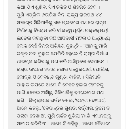
କଥା ଯିଏ ଶୁଣିବ, ସିଏ ଚକିତ ଓ ଶିହରିତ ହେବ ।
ପୁଣି ଏପ୍ରିଲ ୬ତାରିଖ ଦିନ, ରାଜ୍ୟ ରାଜପଥ ୪୪
ସଂଲଗ୍ନ ସିଜିମାଳିକୁ ଏକ ପ୍ରବେଶ ପଥରେ ରାସ୍ତା
ନିର୍ମାଣକୁ ବିରୋଧ କରି ବୀରତ୍ୱପୂର୍ଣ୍ଣ ରକ୍ତକ୍ଷୟୀ
ଲଢେଇ କରିଥିବା କିଛି ଆଦିବାସୀ ମହିଳା ଓ ଅନ୍ୟାନ୍ୟ
ଲୋକ ସେହି ଦିନର ଅଭିଜ୍ଞତା କୁହନ୍ତି – “ଆମକୁ ମାରି
ରକ୍ତ ନଦୀ ବୁହାଇ ଯେମିତି ହେଲେ ବି ରାସ୍ତା ନିର୍ମାଣ
ଆରମ୍ଭ କରିବାକୁ ପଣ କରି ଆସିଥିଲେ ସେମାନେ ।
ରାସ୍ତା ଉପରେ ହଜାର ହଜାର ବନ୍ଧୁକଧାରୀ ପୋଲିସ,
କୋବ୍ରା ଓ ବେଦାନ୍ତ ଗୁଣ୍ଡା ବାହିନୀ । ସିଜିମାଳି
ପାହାଡ ଉପରେ ଆମେ ବି କେତେ ହଜାର ଜୀବନକୁ
ପାଣି ଛଡେଇ ଆସିଛୁ, ସିଜିମାଳିକୁ ବଂଚାଇବାର ପଣ
କରି । ଜିଲ୍ଲାପାଳ ଗର୍ଜନ କଲେ, ‘ପଟ୍ଟା ଦେଖାଅ’,
ଆମେ କହିଲୁ, ‘ବେଦାନ୍ତର ଗୁଣ୍ଡା ସର୍ଦ୍ଦାର, ତୁମେ ବି
ପଟ୍ଟା ଦେଖାଅ’, ପୁଣି ଗର୍ଜନ ଶୁଭିଲା ‘ମାରି ଏମାନଙ୍କୁ
ସାବାଡ କରିଦିଅ’ । ଆମେ ବି କହିଲୁ , ‘ଆମେ ତୈଆର’