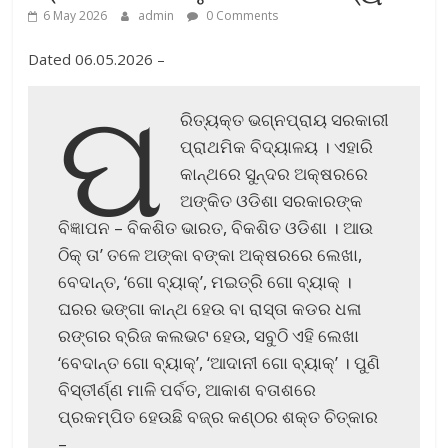
6 May 2026
admin
0 Comments
Dated 06.05.2026 –
ପ
ରିତ୍ୟକ୍ତ ଭଗ୍ନପ୍ରାୟ ସରକାରୀ
ପ୍ରାଥମିକ ବିଦ୍ୟାଳୟ । ଏହାରି
କାନ୍ଥରେ ସୁନ୍ଦର ଅକ୍ଷରରେ
ଅଙ୍କିତ ଓଡିଶା ସରକାରଙ୍କ
ବିଜ୍ଞାପନ – ବିକଶିତ ଭାରତ, ବିକଶିତ ଓଡିଶା । ଆଉ
ଠିକ୍ ତା’ ତଳେ ଅଙ୍କା ବଙ୍କା ଅକ୍ଷରରେ ଲେଖା,
ବେଦାନ୍ତ, ‘ଗୋ ବ୍ୟାକ୍‌’, ମଇତ୍ରି ଗୋ ବ୍ୟାକ୍ ।
ଘରର ଭଙ୍ଗା କାନ୍ଥ ହେଉ ବା ରାସ୍ତା କଡର ଧଳା
ରଙ୍ଗର ବ୍ରିଜ କଲଭଟ ହେଉ, ସବୁଠି ଏହି ଲେଖା
‘ବେଦାନ୍ତ ଗୋ ବ୍ୟାକ୍‌’, ‘ଆଦାନୀ ଗୋ ବ୍ୟାକ୍‌’ । ପୁଣି
ବିସ୍ତୀର୍ଣ୍ଣ ମାଳି ପର୍ବତ, ଆକାଶ ବତାଶରେ
ପ୍ରକମ୍ପିତ ହେଉଛି ବଜ୍ର କଣ୍ଠର ଶକ୍ତ ଚିତ୍କାର
–