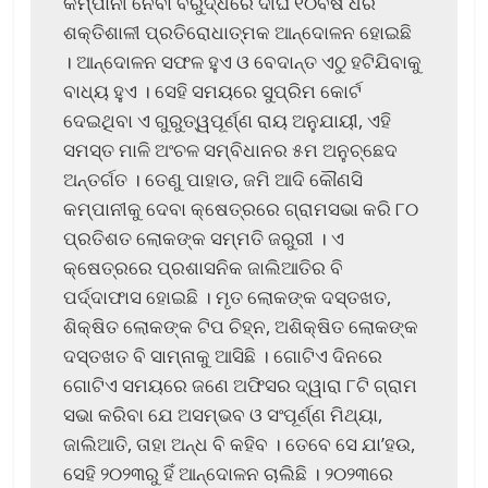
କମ୍ପାନୀ ନେବା ବିରୁଦ୍ଧରେ ଦୀର୍ଘ ୧୦ବର୍ଷ ଧରି
ଶକ୍ତିଶାଳୀ ପ୍ରତିରୋଧାତ୍ମକ ଆନ୍ଦୋଳନ ହୋଇଛି
। ଆନ୍ଦୋଳନ ସଫଳ ହୁଏ ଓ ବେଦାନ୍ତ ଏଠୁ ହଟିଯିବାକୁ
ବାଧ୍ୟ ହୁଏ । ସେହି ସମୟରେ ସୁପ୍ରିମ କୋର୍ଟ
ଦେଇଥିବା ଏ ଗୁରୁତ୍ୱପୂର୍ଣ୍ଣ ରାୟ ଅନୁଯାୟୀ, ଏହି
ସମସ୍ତ ମାଳି ଅଂଚଳ ସମ୍ବିଧାନର ୫ମ ଅନୁଚ୍ଛେଦ
ଅନ୍ତର୍ଗତ । ତେଣୁ ପାହାଡ, ଜମି ଆଦି କୌଣସି
କମ୍ପାନୀକୁ ଦେବା କ୍ଷେତ୍ରରେ ଗ୍ରାମସଭା କରି ୮୦
ପ୍ରତିଶତ ଲୋକଙ୍କ ସମ୍ମତି ଜରୁରୀ । ଏ
କ୍ଷେତ୍ରରେ ପ୍ରଶାସନିକ ଜାଲିଆତିର ବି
ପର୍ଦ୍ଦାଫାସ ହୋଇଛି । ମୃତ ଲୋକଙ୍କ ଦସ୍ତଖତ,
ଶିକ୍ଷିତ ଲୋକଙ୍କ ଟିପ ଚିହ୍ନ, ଅଶିକ୍ଷିତ ଲୋକଙ୍କ
ଦସ୍ତଖତ ବି ସାମ୍ନାକୁ ଆସିଛି । ଗୋଟିଏ ଦିନରେ
ଗୋଟିଏ ସମୟରେ ଜଣେ ଅଫିସର ଦ୍ୱାରା ୮ଟି ଗ୍ରାମ
ସଭା କରିବା ଯେ ଅସମ୍ଭବ ଓ ସଂପୂର୍ଣ୍ଣ ମିଥ୍ୟା,
ଜାଲିଆତି, ତାହା ଅନ୍ଧ ବି କହିବ । ତେବେ ସେ ଯା’ହଉ,
ସେହି ୨୦୨୩ରୁ ହିଁ ଆନ୍ଦୋଳନ ଚାଲିଛି । ୨୦୨୩ରେ