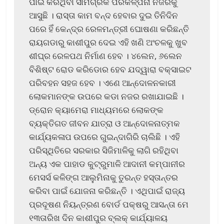
ପାଇଁ କରିଥିବା ସାମଗ୍ରିକ ପରିକଳ୍ପନା ନଜରକୁ
ଆସୁଛି । ରାସ୍ତା କାମ ବନ୍ଦ ହେବାର ଦୁଇ ତିନିଦିନ
ପରେ ହିଁ କେନ୍ଦ୍ର ରେଳମନ୍ତ୍ରୀ ଘୋଷଣା କରିଛନ୍ତି
ରାୟଗଡାରୁ କାଶୀପୁର ଦେଇ ଏହି ଖଣି ଅଂଚଳକୁ ଖୁବ
ଶୀଘ୍ର ରେଳପଥ ନିର୍ମାଣ ହେବ । ୪ଲେନ, ୬ଲେନ
ବିଶିଷ୍ଟ ରୋଡ କରିଡୋର ହେବ ଯଦ୍ୱାରା ବକ୍ସାଇଟ
ପରିବହନ ସହଜ ହେବ । ଏଣେ ଆନ୍ଦୋଳନକାରୀ
ଲୋକମାନଙ୍କ ଉପରେ କଡା ନଜର ରଖାଯାଇଛି ।
ଡ୍ରୋନ କ୍ୟାମେରା ମାଧ୍ୟମରେ ଲୋକଙ୍କ
ବ୍ୟକ୍ତିଗତ ଜୀବନ ଯାତ୍ରା ଓ ଆନ୍ଦୋଳନାତ୍ମକ
କାର୍ଯ୍ୟକଳାପ ଉପରେ ଗୁଇନ୍ଦାଗିରି ଚାଲିଛି । ଏହି
ପରିସ୍ଥିତିରେ ସରକାର ସିଜିମାଳିକୁ ଲାଗି ରହିଥିବା
ଅନ୍ୟ ଏକ ପାହାଡ କୁଟ୍ରୁମାଳି ଆଦାନୀ କମ୍ପାନୀର
ମେସର୍ସ କଳିଙ୍ଗ ଆଲୁମିନାକୁ ତୁରନ୍ତ ହସ୍ତାନ୍ତର
କରିବା ପାଇଁ ଯୋଜନା କରିଛନ୍ତି । ଏଥିପାଇଁ ରାଜ୍ୟ
ପ୍ରଦୂଷଣ ନିୟନ୍ତ୍ରଣ ବୋର୍ଡ ପକ୍ଷରୁ ଆସନ୍ତା ମେ
୧୩ତାରିଖ ଦିନ କାଶୀପୁର ବ୍ଲକ୍ କାର୍ଯ୍ୟାଳୟ