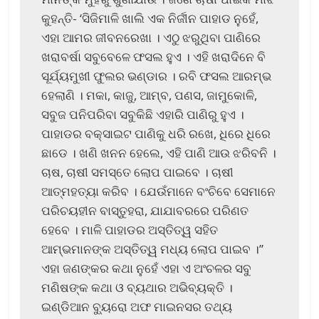
କୁହନ୍ତି- ‘ସିଜିମାଳି ଖାଲି ଏକ ନିର୍ଜୀନ ପାହାଡ ନୁହେଁ,
ଏହା ଆମର ଜୀବନରେଖା । ଏଠୁ ଝରୁଥିବା ପାଣିରେ
ଖରାବର୍ଷା ସବୁବେଳେ ଫସଲ ହୁଏ । ଏହି ଖରାଦିନେ ବି
ସୂର୍ଯ୍ୟମୁଖୀ ଫୁଲର ଭଣ୍ଡାର । ରବି ଫସଲ ଆରମ୍ଭ
ହେଲାଣି । ମକା, କାଜୁ, ଆମ୍ବ, ପଣସ, ଜାମୁକୋଳି,
ସବୁଜ ପନିପରିବା ସବୁକିଛି ଏହାରି ପାଣିରୁ ହୁଏ ।
ପାହାଡର ବକ୍ସାଇଟ ପାଣିକୁ ଧରି ରଖେ, ଧିରେ ଧିରେ
ଛାଡେ । ଖଣି ଖନନ ହେଲେ, ଏହି ପାଣି ଆଉ ଝରିବନି ।
ଚାଷ, ଚାଷୀ ସମସ୍ତେ ଲୋପ ପାଇବେ । ଚାଷୀ
ଆତ୍ମହତ୍ୟା କରିବ । ଯେଉଁମାନେ ବଂଚିବେ ସେମାନେ
ପରିଚୟହୀନ ବାସ୍ତୁହରା, ଯାଯାବରରେ ପରିଣତ
ହେବେ । ମାଳି ପାହାଡର ଅସ୍ତିତ୍ୱ ସହିତ
ଆମ୍ଭମାନଙ୍କ ଅସ୍ତିତ୍ୱ ମଧ୍ୟ ଲୋପ ପାଇବ ।”
ଏହା ଜଣଙ୍କର କଥା ନୁହେଁ ଏହା ଏ ଅଂଚଳର ସବୁ
ମଣିଷଙ୍କ କଥା ଓ ବ୍ୟଥାର ଅଭିବ୍ୟକ୍ତି ।
ଇଣ୍ଡିଆନ ବ୍ୟୁରୋ ଅଫ ମାଇନସର ତଥ୍ୟ