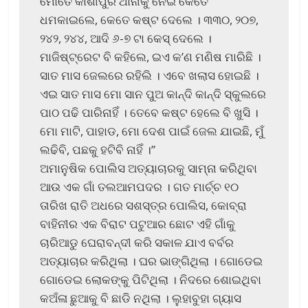
ମୋତେ କାଶୀପୁର ଥାନାକୁ ନେଇ କେତେ
ଧମକାଇଲେ, କେତେ କଷ୍ଟ ଦେଲେ । ୩୩୦, ୨୦୭,
୨୪୨, ୨୪୪, ଆଦି ୬-୭ ଟା କେସ୍ ଦେଲେ ।
ମାଜିଷ୍ଟ୍ରେଟ ବି କହିଲେ, ଇଏ କ’ଣ ମଣିଷ ମାରିଛି ।
ସାତ ମାସ ଜେଲରେ ରହିଲି । ଏବେ ଖଲାସ ହୋଇଛି ।
ଏଇ ସାତ ମାସ ମୋ ସାନ ପୁଅ କାନ୍ଦି କାନ୍ଦି ସ୍କୁଲରେ
ପାଠ ପଢି ପାରିନାହିଁ । ତେବେ କଷ୍ଟ ହେଲେ ବି ଖୁସି ।
ମୋ ମାଟି, ପାହାଡ, ମୋ ଦେଶ ପାଇଁ ଜେଲ ଯାଇଛି, ମୁଁ
ଲଢିବି, ପଛକୁ ହଟିବି ନାହିଁ ।”
ଅମାନୁଷିକ ପୋଲିସ ଅତ୍ୟାଚାରକୁ ସାମ୍ନା କରିଥିବା
ଆଉ ଏକ ଗାଁ ତଲଆମପଦର । ଗତ ମାର୍ଚ୍ଚ ୧୦
ତାରିଖ ରାତି ଅଧରେ ସଶସ୍ତ୍ର ପୋଲିସ, କୋବ୍ରା
ବାହିନୀର ଏକ ବିରାଟ ପଟୁଆର ଛୋଟ ଏହି ଗାଁକୁ
ଚାରିଆଡୁ ଘେରାବନ୍ଦୀ କରି ସକାଳ ଯାଏ ବର୍ବର
ଅତ୍ୟାଚାର କରିଥିଲା । ଘର ଭାଙ୍ଗିଥିଲା । ଗୋଡେଇ
ଗୋଡେଇ ଲୋକଙ୍କୁ ପିଟିଥିଲା । ନିଦରେ ଶୋଇଥିବା
କଅଁଳା ଛୁଆକୁ ବି ଛାଡି ନଥିଲା । ଲୁହାବୁହା ଗ୍ୟାସ