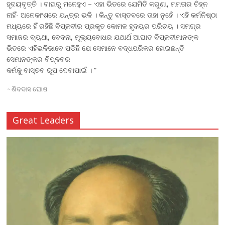
ହୃଦୟବୃତ୍ତି । ବାହାରୁ ମନେହୁଏ – ଏହା ଭିତରେ ଯେମିତି କରୁଣା, ମମତାର ଚିହ୍ନ
ନାହିଁ- ଅନେକାଂଶରେ ଯନ୍ତ୍ର ଭଳି । କିନ୍ତୁ ବାସ୍ତବରେ ତାହା ନୁହେଁ । ଏହି କର୍ମନିଷ୍ଠା
ମଧ୍ୟରେ ହିଁ ରହିଛି ବିପ୍ଳବୀର ପ୍ରକୃତ କୋମଳ ହୃଦୟର ପରିଚୟ । ସମଗ୍ର
ସମାଜର ବ୍ୟଥା, ବେଦନା, ମୂଲ୍ୟବୋଧର ଯଥାର୍ଥ ଆଘାତ ବିପ୍ଳବୀମାନଙ୍କ
ଭିତରେ ଏହିଭଳିଭାବେ ପଡିଛି ଯେ ସେମାନେ ବଦ୍ଧପରିକର ହୋଇଛନ୍ତି
ସେମାନଙ୍କର ବିପ୍ଳବର
କର୍ମକୁ ବାସ୍ତବ ରୂପ ଦେବାପାଇଁ । “
~
ଶିବଦାସ ଘୋଷ
Great Leaders