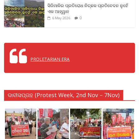
ସିଜିମାଳିର ପ୍ରତିରୋଧ ନିଚ୍ଛକ ପ୍ରତିବେଦନ ନୁହେଁ
b
er
l
s
e
ଏକ ଆହ୍ୱାନ
o
A
0
6 May 2026
o
p
k
p
PROLETARIAN ERA
ଦାବୀସପ୍ତାହ (Protest Week, 2nd Nov – 7Nov)