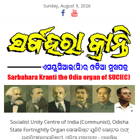
Skip
Sunday, August 9, 2026
to
content
SarbaharaKranti
Socialist Unity Centre of India (Communist), Odisha
State Fortnightly Organ ସୋସାଲିଷ୍ଟ ୟୁନିଟି ସେଣ୍ଟର ଅଫ୍
ଇଣ୍ଡିଆ(କମ୍ୟୁନିଷ୍ଟ), ଓଡିଆ ମୁଖପତ୍ର - ପାକ୍ଷିକ