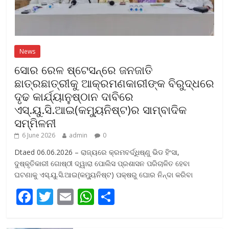
News
ସୋର ରେଳ ଷ୍ଟେସନ୍‌ରେ ଜନଜାତି
ଛାତ୍ରଛାତ୍ରୀକୁ ଆକ୍ରମଣକାରୀଙ୍କ ବିରୁଦ୍ଧରେ
ଦୃଢ କାର୍ଯ୍ୟାନୁଷ୍ଠାନ ଦାବିରେ
ଏସ୍‌.ୟୁ.ସି.ଆଇ(କମ୍ୟୁନିଷ୍ଟ)ର ସାମ୍ବାଦିକ
ସମ୍ମିଳନୀ
6 June 2026
admin
0
Dtaed 06.06.2026 – ରାଜ୍ୟରେ କ୍ରମବର୍ଦ୍ଧିଷ୍ଣୁ ଭିଡ ହିଂସା,
ଦୁଷ୍କୃତିକାରୀ ଗୋଷ୍ଠୀ ଦ୍ୱାରା ପୋଲିସ ପ୍ରଶାସନ ପରିଚାଳିତ ହେବା
ଘଟଣାକୁ ଏସ୍‌.ୟୁ.ସି.ଆଇ(କମ୍ୟୁନିଷ୍ଟ) ପକ୍ଷରୁ ଘୋର ନିନ୍ଦା କରିବା
F
T
E
W
S
ac
w
m
h
h
e
itt
ai
at
ar