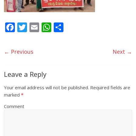
F
T
E
W
S
ac
w
m
h
h
e
itt
ai
at
ar
← Previous
Next →
b
er
l
s
e
o
A
o
p
Leave a Reply
k
p
Your email address will not be published.
Required fields are
marked
*
Comment