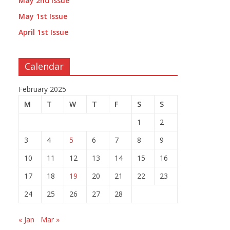
May 2nd Issue
May 1st Issue
April 1st Issue
Calendar
February 2025
M
T
W
T
F
S
S
1
2
3
4
5
6
7
8
9
10
11
12
13
14
15
16
17
18
19
20
21
22
23
24
25
26
27
28
« Jan
Mar »