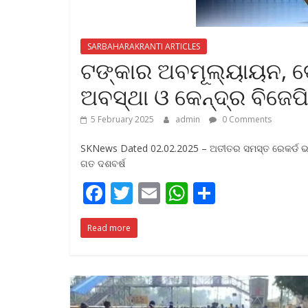
SARBAHARAKRANTI ARTICLES
ଟଙ୍କାର ଅବମୂଲ୍ୟାୟନ,
ଅବସ୍ଥା ଓ କେନ୍ଦ୍ର ବିଜେ
5 February 2025
admin
0 Comments
SKNews Dated 02.02.2025 – ଅତୀତର ସମସ୍ତ ରେକର୍ଡ ଭାଙ୍ଗ
ଗତ ଦଶବର୍ଷ
F
T
E
W
S
ac
w
m
h
h
Read more
e
itt
ai
at
ar
b
er
l
s
e
o
A
o
p