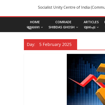
Socialist Unity Centre of India (Commu
HOME
COMRADE
ARTICLES
ସ୍ୱାଗତମ
SHIBDAS GHOSH
ପ୍ରବନ୍ଧ
Day:
5 February 2025