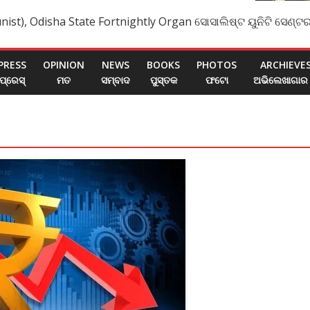
nist), Odisha State Fortnightly Organ ସୋସାଲିଷ୍ଟ ୟୁନିଟି ସେଣ୍ଟର
PRESS
OPINION
NEWS
BOOKS
PHOTOS
ARCHIEVE
ପ୍ରେସ୍
ମତ
ସମ୍ବାଦ
ପୁସ୍ତକ
ଫଟୋ
ଅଭିଲେଖାଗାର