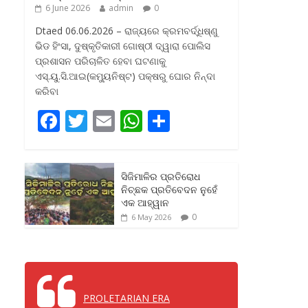
6 June 2026
admin
0
Dtaed 06.06.2026 – ରାଜ୍ୟରେ କ୍ରମବର୍ଦ୍ଧିଷ୍ଣୁ
ଭିଡ ହିଂସା, ଦୁଷ୍କୃତିକାରୀ ଗୋଷ୍ଠୀ ଦ୍ୱାରା ପୋଲିସ
ପ୍ରଶାସନ ପରିଚାଳିତ ହେବା ଘଟଣାକୁ
ଏସ୍‌.ୟୁ.ସି.ଆଇ(କମ୍ୟୁନିଷ୍ଟ) ପକ୍ଷରୁ ଘୋର ନିନ୍ଦା
କରିବା
F
T
E
W
S
ac
w
m
h
h
e
itt
ai
at
ar
ସିଜିମାଳିର ପ୍ରତିରୋଧ
b
er
l
s
e
ନିଚ୍ଛକ ପ୍ରତିବେଦନ ନୁହେଁ
o
A
ଏକ ଆହ୍ୱାନ
0
6 May 2026
o
p
k
p
PROLETARIAN ERA