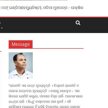
 ଅଫ୍ ଇଣ୍ଡିଆ(କମ୍ୟୁନିଷ୍ଟ), ଓଡିଆ ମୁଖପତ୍ର - ପାକ୍ଷିକ
S
Message
“ରାଜନୀତି ଏକ ଉଚ୍ଚ ହୃଦୟବୃତ୍ତି । ବିପ୍ଳବୀ ରାଜନୀତି ତ
ଅନେକ ଉଚ୍ଚତର ହୃଦୟବୃତ୍ତି । ବାହାରୁ ମନେହୁଏ – ଏହା
ଭିତରେ ଯେମିତି କରୁଣା, ମମତାର ଚିହ୍ନ ନାହିଁ- ଅନେକାଂଶରେ
ଯନ୍ତ୍ର ଭଳି । କିନ୍ତୁ ବାସ୍ତବରେ ତାହା ନୁହେଁ । ଏହି
କର୍ମନିଷ୍ଠା ମଧ୍ୟରେ ହିଁ ରହିଛି ବିପ୍ଳବୀର ପ୍ରକୃତ କୋମଳ