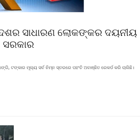
 ଦେଶର ସାଧାରଣ ଲୋକଙ୍କର ଦୟନୀୟ
ପି ସରକାର
ି, ଟଙ୍କାର ମୂଲ୍ୟ ସର୍ବ ନିମ୍ନ ସ୍ତରରେ ପହଂଚି ଅବାଞ୍ଛିତ ରେକର୍ଡ କରି ଚାଲିଛି।