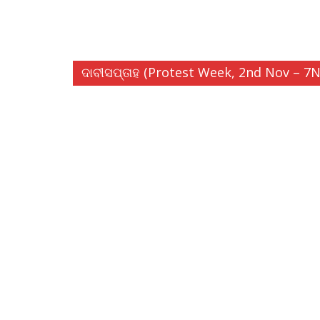
ଦାବୀସପ୍ତାହ (Protest Week, 2nd Nov – 7N