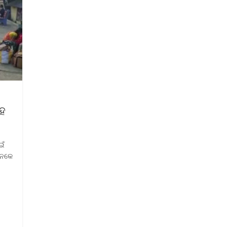
ହେ
ଇଁ
ାନକେ