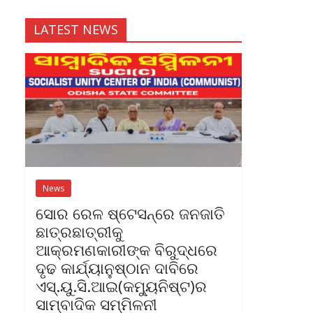
LATEST NEWS
News
ସୋର ରେଳ ଷ୍ଟେସନ୍‌ରେ ଜନଜାତି
ଛାତ୍ରଛାତ୍ରୀକୁ
ଆକ୍ରମଣକାରୀଙ୍କ ବିରୁଦ୍ଧରେ
ଦୃଢ କାର୍ଯ୍ୟାନୁଷ୍ଠାନ ଦାବିରେ
ଏସ୍‌.ୟୁ.ସି.ଆଇ(କମ୍ୟୁନିଷ୍ଟ)ର
ସାମ୍ବାଦିକ ସମ୍ମିଳନୀ