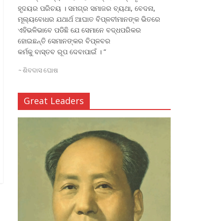
ହୃଦୟର ପରିଚୟ । ସମଗ୍ର ସମାଜର ବ୍ୟଥା, ବେଦନା,
ମୂଲ୍ୟବୋଧର ଯଥାର୍ଥ ଆଘାତ ବିପ୍ଳବୀମାନଙ୍କ ଭିତରେ
ଏହିଭଳିଭାବେ ପଡିଛି ଯେ ସେମାନେ ବଦ୍ଧପରିକର
ହୋଇଛନ୍ତି ସେମାନଙ୍କର ବିପ୍ଳବର
କର୍ମକୁ ବାସ୍ତବ ରୂପ ଦେବାପାଇଁ । “
~
ଶିବଦାସ ଘୋଷ
Great Leaders