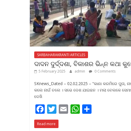
k
p
SARBAHARAKRANTI ARTICLES
ଦାଦନ ଦୁର୍ଦ୍ଦଶା, ବିକାଶର ଭିନ୍ନ କଥା କୁ
5 February 2025
admin
0 Comments
SKnews_Dated – 02.02.2025 – “କାଣା କରମିରେ ପୁତା, ନା
କଲେ ନାଇଁ ଚଲେ । ସଭେ ଦେଶ ଯାଇଛନ । ମଲା ବେଲକେ ସେମ
ଦେଖି
F
T
E
W
S
ac
w
m
h
h
Read more
e
itt
ai
at
ar