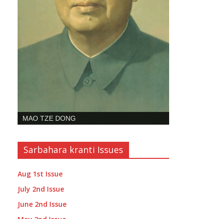
MAO TZE DONG
Sarbahara kranti Issues
Aug 1st Issue
July 2nd Issue
June 2nd Issue