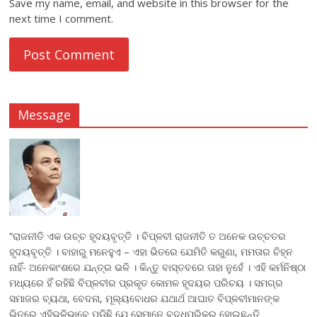
Save my name, email, and website in this browser for the
next time I comment.
Message
“ରାଜନୀତି ଏକ ଉଚ୍ଚ ହୃଦୟବୃତ୍ତି । ବିପ୍ଳବୀ ରାଜନୀତି ତ ଅନେକ ଉଚ୍ଚତର
ହୃଦୟବୃତ୍ତି । ବାହାରୁ ମନେହୁଏ – ଏହା ଭିତରେ ଯେମିତି କରୁଣା, ମମତାର ଚିହ୍ନ
ନାହିଁ- ଅନେକାଂଶରେ ଯନ୍ତ୍ର ଭଳି । କିନ୍ତୁ ବାସ୍ତବରେ ତାହା ନୁହେଁ । ଏହି କର୍ମନିଷ୍ଠା
ମଧ୍ୟରେ ହିଁ ରହିଛି ବିପ୍ଳବୀର ପ୍ରକୃତ କୋମଳ ହୃଦୟର ପରିଚୟ । ସମଗ୍ର
ସମାଜର ବ୍ୟଥା, ବେଦନା, ମୂଲ୍ୟବୋଧର ଯଥାର୍ଥ ଆଘାତ ବିପ୍ଳବୀମାନଙ୍କ
ଭିତରେ ଏହିଭଳିଭାବେ ପଡିଛି ଯେ ସେମାନେ ବଦ୍ଧପରିକର ହୋଇଛନ୍ତି