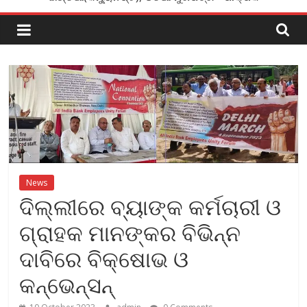
News
ଦିଲ୍ଲୀରେ ବ୍ୟାଙ୍କ କର୍ମଚାରୀ ଓ
ଗ୍ରାହକ ମାନଙ୍କର ବିଭିନ୍ନ
ଦାବିରେ ବିକ୍ଷୋଭ ଓ
କନ୍‌ଭେନ୍‌ସନ୍‌