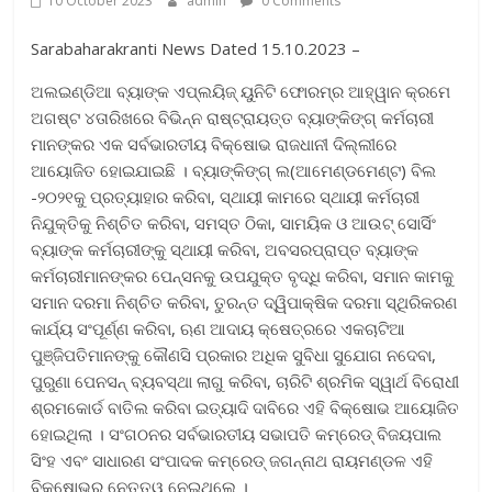
10 October 2023
admin
0 Comments
Sarabaharakranti News Dated 15.10.2023 –
ଅଲଇଣ୍ଡିଆ ବ୍ୟାଙ୍କ ଏପ୍ଲୟିଜ୍ ୟୁନିଟି ଫୋରମ୍‌ର ଆହ୍ୱାନ କ୍ରମେ
ଅଗଷ୍ଟ ୪ତାରିଖରେ ବିଭିନ୍ନ ରାଷ୍ଟ୍ରାୟତ୍ତ ବ୍ୟାଙ୍କିଙ୍ଗ୍ କର୍ମଚାରୀ
ମାନଙ୍କର ଏକ ସର୍ବଭାରତୀୟ ବିକ୍ଷୋଭ ରାଜଧାନୀ ଦିଲ୍ଲୀରେ
ଆୟୋଜିତ ହୋଇଯାଇଛି । ବ୍ୟାଙ୍କିଙ୍ଗ୍ ଲ(ଆମେଣ୍ଡମେଣ୍ଟ) ବିଲ
-୨୦୨୧କୁ ପ୍ରତ୍ୟାହାର କରିବା, ସ୍ଥାୟୀ କାମରେ ସ୍ଥାୟୀ କର୍ମଚାରୀ
ନିଯୁକ୍ତିକୁ ନିଶ୍ଚିତ କରିବା, ସମସ୍ତ ଠିକା, ସାମୟିକ ଓ ଆଉଟ୍ ସୋର୍ସିଂ
ବ୍ୟାଙ୍କ କର୍ମଚାରୀଙ୍କୁ ସ୍ଥାୟୀ କରିବା, ଅବସରପ୍ରାପ୍ତ ବ୍ୟାଙ୍କ
କର୍ମଚାରୀମାନଙ୍କର ପେନ୍‌ସନକୁ ଉପଯୁକ୍ତ ବୃଦ୍ଧି କରିବା, ସମାନ କାମକୁ
ସମାନ ଦରମା ନିଶ୍ଚିତ କରିବା, ତୁରନ୍ତ ଦ୍ୱିପାକ୍ଷିକ ଦରମା ସ୍ଥିରିକରଣ
କାର୍ଯ୍ୟ ସଂପୂର୍ଣ୍ଣ କରିବା, ଋଣ ଆଦାୟ କ୍ଷେତ୍ରରେ ଏକଚାଟିଆ
ପୁଞ୍ଜିପତିମାନଙ୍କୁ କୌଣସି ପ୍ରକାର ଅଧିକ ସୁବିଧା ସୁଯୋଗ ନଦେବା,
ପୁରୁଣା ପେନସନ୍ ବ୍ୟବସ୍ଥା ଲାଗୁ କରିବା, ଚାରିଟି ଶ୍ରମିକ ସ୍ୱାର୍ଥ ବିରୋଧୀ
ଶ୍ରମକୋର୍ଡ ବାତିଲ କରିବା ଇତ୍ୟାଦି ଦାବିରେ ଏହି ବିକ୍ଷୋଭ ଆୟୋଜିତ
ହୋଇଥିଲା । ସଂଗଠନର ସର୍ବଭାରତୀୟ ସଭାପତି କମ୍ରେଡ୍ ବିଜୟପାଲ
ସିଂହ ଏବଂ ସାଧାରଣ ସଂପାଦକ କମ୍ରେଡ୍ ଜଗନ୍ନାଥ ରାୟମଣ୍ଡଳ ଏହି
ବିକ୍ଷୋଭର ନେତୃତ୍ୱ ନେଇଥିଲେ ।