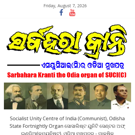
Skip
Friday, August 7, 2026
to
content
SarbaharaKranti
Socialist Unity Centre of India (Communist), Odisha
State Fortnightly Organ ସୋସାଲିଷ୍ଟ ୟୁନିଟି ସେଣ୍ଟର ଅଫ୍
ଇଣ୍ଡିଆ(କମ୍ୟୁନିଷ୍ଟ), ଓଡିଆ ମୁଖପତ୍ର - ପାକ୍ଷିକ