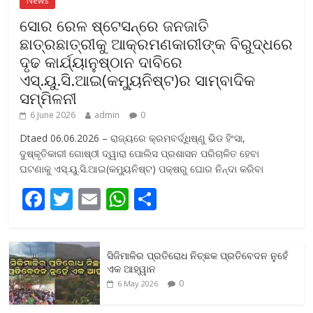
ସୋର ରେଳ ଷ୍ଟେସନ୍‌ରେ ଜନଜାତି
ଛାତ୍ରଛାତ୍ରୀକୁ ଆକ୍ରମଣକାରୀଙ୍କ ବିରୁଦ୍ଧରେ
ଦୃଢ କାର୍ଯ୍ୟାନୁଷ୍ଠାନ ଦାବିରେ
ଏସ୍‌.ୟୁ.ସି.ଆଇ(କମ୍ୟୁନିଷ୍ଟ)ର ସାମ୍ବାଦିକ
ସମ୍ମିଳନୀ
6 June 2026
admin
0
Dtaed 06.06.2026 – ରାଜ୍ୟରେ କ୍ରମବର୍ଦ୍ଧିଷ୍ଣୁ ଭିଡ ହିଂସା,
ଦୁଷ୍କୃତିକାରୀ ଗୋଷ୍ଠୀ ଦ୍ୱାରା ପୋଲିସ ପ୍ରଶାସନ ପରିଚାଳିତ ହେବା
ଘଟଣାକୁ ଏସ୍‌.ୟୁ.ସି.ଆଇ(କମ୍ୟୁନିଷ୍ଟ) ପକ୍ଷରୁ ଘୋର ନିନ୍ଦା କରିବା
F
T
E
W
S
ac
w
m
h
h
e
itt
ai
at
ar
ସିଜିମାଳିର ପ୍ରତିରୋଧ ନିଚ୍ଛକ ପ୍ରତିବେଦନ ନୁହେଁ
b
er
l
s
e
ଏକ ଆହ୍ୱାନ
o
A
0
6 May 2026
o
p