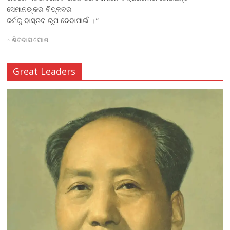
ସେମାନଙ୍କର ବିପ୍ଳବର
କର୍ମକୁ ବାସ୍ତବ ରୂପ ଦେବାପାଇଁ । “
~
ଶିବଦାସ ଘୋଷ
Great Leaders