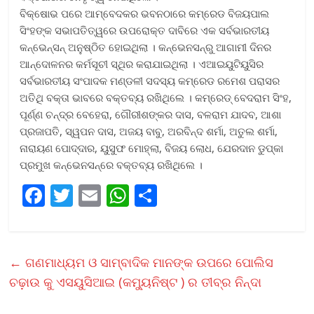
ବିକ୍ଷୋଭ ପରେ ଆମ୍ବେଦକର ଭବନଠାରେ କମ୍ରେଡ ବିଜୟପାଲ
ସିଂହଙ୍କ ସଭାପତିତ୍ୱରେ ଉପରୋକ୍ତ ଦାବିରେ ଏକ ସର୍ବଭାରତୀୟ
କନ୍‌ଭେନ୍‌ସନ୍ ଅନୁଷ୍ଠିତ ହୋଇଥିଲା । କନ୍‌ଭେନସନ୍‌ରୁ ଆଗାମୀ ଦିନର
ଆନ୍ଦୋଳନର କର୍ମସୂଚୀ ସ୍ଥିର କରାଯାଇଥିଲା । ଏଆଇୟୁଟିୟୁସିର
ସର୍ବଭାରତୀୟ ସଂପାଦକ ମଣ୍ଡଳୀ ସଦସ୍ୟ କମ୍ରେଡ ରମେଶ ପରାସର
ଅତିଥି ବକ୍ତା ଭାବରେ ବକ୍ତବ୍ୟ ରଖିଥିଲେ । କମ୍ରେଡ୍ ବେଦରାମ ସିଂହ,
ପୂର୍ଣ୍ଣ ଚନ୍ଦ୍ର ବେହେରା, ଗୌରୀଶଙ୍କର ଦାସ, ବଳରାମ ଯାଦବ, ଆଶା
ପ୍ରଜାପତି, ସ୍ୱପନ ଦାସ, ଅଜୟ ବାବୁ, ଅରବିନ୍ଦ ଶର୍ମା, ଅତୁଲ ଶର୍ମା,
ନାରାୟଣ ପୋଦ୍ଦାର, ୟୁସୁଫ ମୋହ୍ଲା, ବିଜୟ ଲୋଧ, ଯେରଦାନ ଡୁପ୍‌କା
ପ୍ରମୁଖ କନ୍‌ଭେନସନ୍‌ରେ ବକ୍ତବ୍ୟ ରଖିଥିଲେ ।
F
T
E
W
S
ac
w
m
h
h
e
itt
ai
at
ar
b
er
l
s
e
←
ଗଣମାଧ୍ୟମ ଓ ସାମ୍ବାଦିକ ମାନଙ୍କ ଉପରେ ପୋଲିସ
o
A
ଚଢ଼ାଉ କୁ ଏସୟୁସିଆଇ (କମ୍ୟୁନିଷ୍ଟ ) ର ତୀବ୍ର ନିନ୍ଦା
o
p