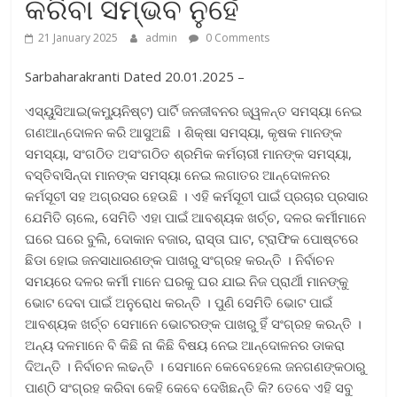
କରିବା ସମ୍ଭବ ନୁହେଁ
21 January 2025
admin
0 Comments
Sarbaharakranti Dated 20.01.2025 –
ଏସ୍‌ୟୁସିଆଇ(କମ୍ୟୁନିଷ୍ଟ) ପାର୍ଟି ଜନଜୀବନର ଜ୍ୱଳନ୍ତ ସମସ୍ୟା ନେଇ
ଗଣଆନ୍ଦୋଳନ କରି ଆସୁଅଛି । ଶିକ୍ଷା ସମସ୍ୟା, କୃଷକ ମାନଙ୍କ
ସମସ୍ୟା, ସଂଗଠିତ ଅସଂଗଠିତ ଶ୍ରମିକ କର୍ମଚାରୀ ମାନଙ୍କ ସମସ୍ୟା,
ବସ୍ତିବାସିନ୍ଦା ମାନଙ୍କ ସମସ୍ୟା ନେଇ ଲଗାତର ଆନ୍ଦୋଳନର
କର୍ମସୂଚୀ ସହ ଅଗ୍ରସର ହେଉଛି । ଏହି କର୍ମସୂଚୀ ପାଇଁ ପ୍ରଚାର ପ୍ରସାର
ଯେମିତି ଚାଲେ, ସେମିତି ଏହା ପାଇଁ ଆବଶ୍ୟକ ଖର୍ଚ୍ଚ, ଦଳର କର୍ମୀମାନେ
ଘରେ ଘରେ ବୁଲି, ଦୋକାନ ବଜାର, ରାସ୍ତା ଘାଟ, ଟ୍ରାଫିକ ପୋଷ୍ଟରେ
ଛିଡା ହୋଇ ଜନସାଧାରଣଙ୍କ ପାଖରୁ ସଂଗ୍ରହ କରନ୍ତି । ନିର୍ବାଚନ
ସମୟରେ ଦଳର କର୍ମୀ ମାନେ ଘରକୁ ଘର ଯାଇ ନିଜ ପ୍ରାର୍ଥୀ ମାନଙ୍କୁ
ଭୋଟ ଦେବା ପାଇଁ ଅନୁରୋଧ କରନ୍ତି । ପୁଣି ସେମିତି ଭୋଟ ପାଇଁ
ଆବଶ୍ୟକ ଖର୍ଚ୍ଚ ସେମାନେ ଭୋଟରଙ୍କ ପାଖରୁ ହିଁ ସଂଗ୍ରହ କରନ୍ତି ।
ଅନ୍ୟ ଦଳମାନେ ବି କିଛି ନା କିଛି ବିଷୟ ନେଇ ଆନ୍ଦୋଳନର ଡାକରା
ଦିଅନ୍ତି । ନିର୍ବାଚନ ଲଢନ୍ତି । ସେମାନେ କେବେହେଲେ ଜନଗଣଙ୍କଠାରୁ
ପାଣ୍ଠି ସଂଗ୍ରହ କରିବା କେହି କେବେ ଦେଖିଛନ୍ତି କି? ତେବେ ଏହି ସବୁ