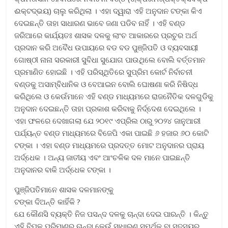
ଈକ୍ଟଦ୍ଭୟ) ଚାଲୁ କରିଥିଲା । ଏହା ଦ୍ୱାରା ଏହି ଅନୁଦାନ ଟଙ୍କା କିଏ
ଦେଇଛନ୍ତି ତାହା ସାଧାରଣ ଭାବେ ଜଣା ପଡିବ ନାହିଁ । ଏହି ବଣ୍ଡ
ଜରିଆରେ କାର୍ଯ୍ୟତଃ ଶାସକ ଦଳକୁ ଲାଂଚ ଆକାରରେ ପ୍ରଚୁର ଅର୍ଥ
ପ୍ରଦାନ କରି ଅବୈଧ ଉପାୟରେ ବଡ ବଡ ପୁଞ୍ଜିପତି ଓ ବ୍ୟବସାୟୀ
ଗୋଷ୍ଠୀ ନାନା ସରକାରୀ ସୁବିଧା ସୁଯୋଗ ପାଉଥିଲେ ବୋଲି ବର୍ତ୍ତମାନ
ପ୍ରମାଣିତ ହୋଇଛି । ଏହି ପରିସ୍ଥିତିରେ ସୁପ୍ରିମ କୋର୍ଟ ନିର୍ବାଚନୀ
ବଣ୍ଡକୁ ଅସାମ୍ବିଧାନିକ ଓ ବେଆଇନ ବୋଲି ଘୋଷଣା କରି ନିଷିଦ୍ଧ
କରିଥିଲେ ଓ କେଉଁମାନେ ଏହି ବଣ୍ଡ ମାଧ୍ୟମରେ ରାଜନୈତିକ ଦଳଗୁଡିକୁ
ଅନୁଦାନ ଦେଇଛନ୍ତି ତାହା ପ୍ରକାଶ କରିବାକୁ ନିର୍ଦ୍ଦେଶ ଦେଇଥିଲେ ।
ଏହା ଫଳରେ ଦେଖାଗଲା ଯେ ୨୦୧୯ ଏପ୍ରିଲ ଠାରୁ ୨୦୨୪ ଜାନୁଆରୀ
ପର୍ଯ୍ୟନ୍ତ ବଣ୍ଡ ମାଧ୍ୟମରେ ବିଜେପି ଏକା ପାଇଛି ୬ ହଜାର ୬୦ କୋଟି
ଟଙ୍କା । ଏହା ବଣ୍ଡ ମାଧ୍ୟମରେ ପ୍ରଦତ୍ତ ମୋଟ ଅନୁଦାନର ପ୍ରାୟ
ଅର୍ଦ୍ଧେକ । ଅନ୍ୟ ଜାତୀୟ ଏବଂ ଆଂଚଳିକ ଦଳ ମାନେ ପାଇଛନ୍ତି
ଅନୁଦାନର ବାକି ଅର୍ଦ୍ଧେକ ଟଙ୍କା ।
ପୁଞ୍ଜିପତିମାନେ ଶାସକ ଦଳମାନଙ୍କୁ
ଟଙ୍କା ଦିଅନ୍ତି କାହିଁକି ?
ଯେ କୌଣସି ବ୍ୟକ୍ତି ନିଜ ପସନ୍ଦ ଦଳକୁ ଚାନ୍ଦା ଦେଇ ପାରନ୍ତି । କିନ୍ତୁ
ଏହି ବିପୁଳ ପରିମାଣର ଚାନ୍ଦା କେଉଁ ସାଧାରଣ ସମର୍ଥକ ବା ସଦସ୍ୟର