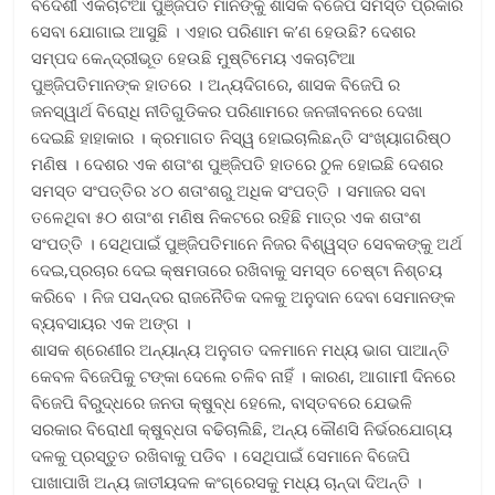
ବିଦେଶୀ ଏକଚାଟିଆ ପୁଞ୍ଜିପତି ମାନଙ୍କୁ ଶାସକ ବିଜେପି ସମସ୍ତ ପ୍ରକାର
ସେବା ଯୋଗାଇ ଆସୁଛି । ଏହାର ପରିଣାମ କ’ଣ ହେଉଛି? ଦେଶର
ସମ୍ପଦ କେନ୍ଦ୍ରୀଭୂତ ହେଉଛି ମୁଷ୍ଟିମେୟ ଏକଚାଟିଆ
ପୁଞ୍ଜିପତିମାନଙ୍କ ହାତରେ । ଅନ୍ୟଦିଗରେ, ଶାସକ ବିଜେପି ର
ଜନସ୍ୱାର୍ଥ ବିରୋଧି ନୀତିଗୁଡିକର ପରିଣାମରେ ଜନଜୀବନରେ ଦେଖା
ଦେଇଛି ହାହାକାର । କ୍ରମାଗତ ନିସ୍ୱ ହୋଇଚାଲିଛନ୍ତି ସଂଖ୍ୟାଗରିଷ୍ଠ
ମଣିଷ । ଦେଶର ଏକ ଶତାଂଶ ପୁଞ୍ଜିପତି ହାତରେ ଠୁଳ ହୋଇଛି ଦେଶର
ସମସ୍ତ ସଂପତ୍ତିର ୪୦ ଶତାଂଶରୁ ଅଧିକ ସଂପତ୍ତି । ସମାଜର ସବା
ତଳେଥିବା ୫୦ ଶତାଂଶ ମଣିଷ ନିକଟରେ ରହିଛି ମାତ୍ର ଏକ ଶତାଂଶ
ସଂପତ୍ତି । ସେଥିପାଇଁ ପୁଞ୍ଜିପତିମାନେ ନିଜର ବିଶ୍ୱସ୍ତ ସେବକଙ୍କୁ ଅର୍ଥ
ଦେଇ,ପ୍ରଚାର ଦେଇ କ୍ଷମତାରେ ରଖିବାକୁ ସମସ୍ତ ଚେଷ୍ଟା ନିଶ୍ଚୟ
କରିବେ । ନିଜ ପସନ୍ଦର ରାଜନୈତିକ ଦଳକୁ ଅନୁଦାନ ଦେବା ସେମାନଙ୍କ
ବ୍ୟବସାୟର ଏକ ଅଙ୍ଗ ।
ଶାସକ ଶ୍ରେଣୀର ଅନ୍ୟାନ୍ୟ ଅନୁଗତ ଦଳମାନେ ମଧ୍ୟ ଭାଗ ପାଆନ୍ତି
କେବଳ ବିଜେପିକୁ ଟଙ୍କା ଦେଲେ ଚଳିବ ନାହିଁ । କାରଣ, ଆଗାମୀ ଦିନରେ
ବିଜେପି ବିରୁଦ୍ଧରେ ଜନତା କ୍ଷୁବ୍ଧ ହେଲେ, ବାସ୍ତବରେ ଯେଭଳି
ସରକାର ବିରୋଧୀ କ୍ଷୁବ୍ଧତା ବଢିଚାଲିଛି, ଅନ୍ୟ କୌଣସି ନିର୍ଭରଯୋଗ୍ୟ
ଦଳକୁ ପ୍ରସ୍ତୁତ ରଖିବାକୁ ପଡିବ । ସେଥିପାଇଁ ସେମାନେ ବିଜେପି
ପାଖାପାଖି ଅନ୍ୟ ଜାତୀୟଦଳ କଂଗ୍ରେସକୁ ମଧ୍ୟ ଚାନ୍ଦା ଦିଅନ୍ତି ।