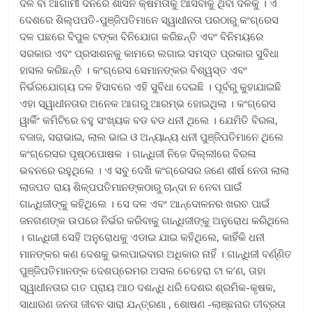
ଦଳ ବା ଆଗାମୀ ଦିନରେ ଶାସନ କ୍ଷମତାକୁ ଆସିବାକୁ ଥିବା ଦଳକୁ । ଏ
ଦେଶରେ ଶିଲ୍ପପତି-ପୁଞ୍ଜିପତିମାନେ ସ୍ୱାଧୀନତା ପରଠାରୁ କଂଗ୍ରେସ
ଦଳ ପଛରେ ବିପୁଳ ଟଙ୍କା ବିନିଯୋଗ କରିଛନ୍ତି ଏବଂ ବିନିମୟରେ
ସରକାର ଏବଂ ପ୍ରସାଶନକୁ କାମରେ ଲଗାଇ ସମସ୍ତ ପ୍ରକାର ସୁବିଧା
ହାସଲ କରିଛନ୍ତି । କଂଗ୍ରେସ ସେମାନଙ୍କର ବିଶ୍ୱସ୍ତ ଏବଂ
ନିର୍ଭରଯୋଗ୍ୟ ଦଳ ହିସାବରେ ଏହି ସୁବିଧା ଦେଇଛି । ପୂର୍ବରୁ କୁହାଯାଇଛି
ଏହା ସ୍ୱାଧୀନତାର ଅନେକ ଆଗରୁ ଆରମ୍ଭ ହୋଇଥିଲା । କଂଗ୍ରେସ
ୱାର୍କିଂ କମିଟିରେ ବହୁ ସଂଖ୍ୟକ ବଡ ବଡ ଧନୀ ଥିଲେ । ଯେମିତି ବିରଳା,
ବଜାଜ, ସରାଭାଇ, ଲାଲ ଭାଇ ଓ ଅନ୍ୟାନ୍ୟ ଧନୀ ପୁଞ୍ଜିପତିମାନେ ଥିଲେ
କଂଗ୍ରେସର ପୃଷ୍ଠପୋଷକ । ଗାନ୍ଧିଜୀ ନିଜେ ଦିଲ୍ଲୀରେ ବିରଳା
ଭବନରେ ରହୁଥିଲେ । ଏ ସବୁ ଦେଖି କଂଗ୍ରେସର ଜଣେ ଶୀର୍ଷ ନେତା ଲାଲା
ଲାଜପତ ରାୟ ଶିଳ୍ପପତିମାନଙ୍କଠାରୁ ଚାନ୍ଦା ନ ନେବା ପାଇଁ
ଗାନ୍ଧିଜୀଙ୍କୁ କହିଥିଲେ । ସେ ଦଳ ଏବଂ ଆନ୍ଦୋଳନର ଖରଚ ପାଇଁ
ଜନଗଣଙ୍କ ଉପରେ ନିର୍ଭର କରିବାକୁ ଗାନ୍ଧିଜୀଙ୍କୁ ଅନୁରୋଧ କରିଥିଲେ
। ଗାନ୍ଧିଜୀ ସେହି ଅନୁରୋଧକୁ ଏଡାଇ ଯାଇ କହିଥିଲେ, କାହିଁକି ଧନୀ
ମାନଙ୍କର କଣ ଦେଶକୁ ଭଲପାଇବାର ଅଧିକାର ନାହିଁ । ଗାନ୍ଧିଜୀ ବର୍ଣ୍ଣିତ
ପୁଞ୍ଜିପତିମାନଙ୍କ ଦେଶପ୍ରେମର ଅସଲ ଚେହେରା ଟା କ’ଣ, ତାହା
ସ୍ୱାଧୀନତାର ଗତ ପ୍ରାୟ ଆଠ ଦଶନ୍ଧି ଧରି ଦେଶର ଶ୍ରମିକ-କୃଷକ,
ସାଧାରଣ ଜନତା ଜୀବନ ସାରା ଯନ୍ତ୍ରଣା , ଶୋଷଣ -ଲାଞ୍ଛନାର ତୀବ୍ରତା