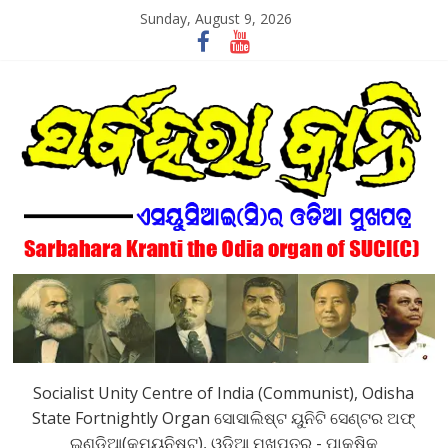
Skip
Sunday, August 9, 2026
to
content
SarbaharaKranti
Socialist Unity Centre of India (Communist), Odisha
State Fortnightly Organ ସୋସାଲିଷ୍ଟ ୟୁନିଟି ସେଣ୍ଟର ଅଫ୍
ଇଣ୍ଡିଆ(କମ୍ୟୁନିଷ୍ଟ), ଓଡିଆ ମୁଖପତ୍ର - ପାକ୍ଷିକ