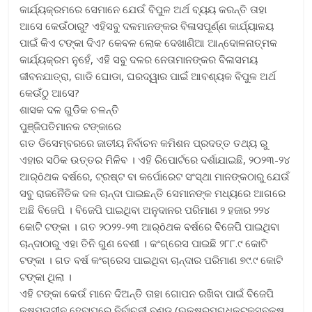
କାର୍ଯ୍ୟକ୍ରମରେ ସେମାନେ ଯେଉଁ ବିପୁଳ ଅର୍ଥ ବ୍ୟୟ କରନ୍ତି ତାହା
ଆସେ କେଉଁଠାରୁ? ଏହିସବୁ ଦଳମାନଙ୍କର ବିଳାସପୂର୍ଣ୍ଣ କାର୍ଯ୍ୟାଳୟ
ପାଇଁ କିଏ ଟଙ୍କା ଦିଏ? କେବଳ ଲୋକ ଦେଖାଣିଆ ଆନ୍ଦୋଳନାତ୍ମକ
କାର୍ଯ୍ୟକ୍ରମ ନୁହେଁ, ଏହି ସବୁ ଦଳର ନେତାମାନଙ୍କର ବିଳାସମୟ
ଜୀବନଯାତ୍ରା, ଗାଡି ଘୋଡା, ଘରଦ୍ୱାର ପାଇଁ ଆବଶ୍ୟକ ବିପୁଳ ଅର୍ଥ
କେଉଁଠୁ ଆସେ?
ଶାସକ ଦଳ ଗୁଡିକ ଚଳନ୍ତି
ପୁଞ୍ଜିପତିମାନକ ଟଙ୍କାରେ
ଗତ ଡିସେମ୍ବରରେ ଜାତୀୟ ନିର୍ବାଚନ କମିଶନ ପ୍ରଦତ୍ତ ତଥ୍ୟ ରୁ
ଏହାର ସଠିକ ଉତ୍ତର ମିଳିବ । ଏହି ରିପୋର୍ଟରେ ଦର୍ଶାଯାଇଛି, ୨୦୨୩-୨୪
ଆର୍ôଥକ ବର୍ଷରେ, ଟ୍ରଷ୍ଟ ବା କର୍ପୋରେଟ ସଂସ୍ଥା ମାନଙ୍କଠାରୁ ଯେଉଁ
ସବୁ ରାଜନୈତିକ ଦଳ ଚାନ୍ଦା ପାଇଛନ୍ତି ସେମାନଙ୍କ ମଧ୍ୟରେ ଆଗରେ
ଅଛି ବିଜେପି । ବିଜେପି ପାଇଥିବା ଅନୁଦାନର ପରିମାଣ ୨ ହଜାର ୨୨୪
କୋଟି ଟଙ୍କା । ଗତ ୨୦୨୨-୨୩ ଆର୍ôଥକ ବର୍ଷରେ ବିଜେପି ପାଇଥିବା
ଚାନ୍ଦାଠାରୁ ଏହା ତିନି ଗୁଣ ବେଶୀ । କଂଗ୍ରେସ ପାଇଛି ୨୮୮.୯ କୋଟି
ଟଙ୍କା । ଗତ ବର୍ଷ କଂଗ୍ରେସ ପାଇଥିବା ଚାନ୍ଦାର ପରିମାଣ ୭୯.୯ କୋଟି
ଟଙ୍କା ଥିଲା ।
ଏହି ଟଙ୍କା କେଉଁ ମାନେ ଦିଅନ୍ତି ତାହା ଗୋପନ ରଖିବା ପାଇଁ ବିଜେପି
କ୍ଷମତାସୀନ ହେବାପରେ ନିର୍ବାଚନୀ ବଣ୍ଡ (ଋକ୍ଷରମଗ୍ଧକ୍ଟକ୍ସବକ୍ଷ