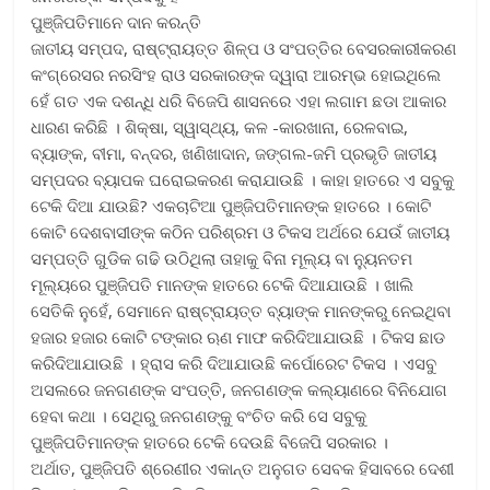
ପୁଞ୍ଜିପତିମାନେ ଦାନ କରନ୍ତି
ଜାତୀୟ ସମ୍ପଦ, ରାଷ୍ଟ୍ରାୟତ୍ତ ଶିଳ୍ପ ଓ ସଂପତ୍ତିର ବେସରକାରୀକରଣ
କଂଗ୍ରେସର ନରସିଂହ ରାଓ ସରକାରଙ୍କ ଦ୍ୱାରା ଆରମ୍ଭ ହୋଇଥିଲେ
ହେଁ ଗତ ଏକ ଦଶନ୍ଧି ଧରି ବିଜେପି ଶାସନରେ ଏହା ଲଗାମ ଛଡା ଆକାର
ଧାରଣ କରିଛି । ଶିକ୍ଷା, ସ୍ୱାସ୍ଥ୍ୟ, କଳ -କାରଖାନା, ରେଳବାଇ,
ବ୍ୟାଙ୍କ, ବୀମା, ବନ୍ଦର, ଖଣିଖାଦାନ, ଜଙ୍ଗଲ-ଜମି ପ୍ରଭୃତି ଜାତୀୟ
ସମ୍ପଦର ବ୍ୟାପକ ଘରୋଇକରଣ କରାଯାଉଛି । କାହା ହାତରେ ଏ ସବୁକୁ
ଟେକି ଦିଆ ଯାଉଛି? ଏକଚାଟିଆ ପୁଞ୍ଜିପତିମାନଙ୍କ ହାତରେ । କୋଟି
କୋଟି ଦେଶବାସୀଙ୍କ କଠିନ ପରିଶ୍ରମ ଓ ଟିକସ ଅର୍ଥରେ ଯେଉଁ ଜାତୀୟ
ସମ୍ପତ୍ତି ଗୁଡିକ ଗଢି ଉଠିଥିଲା ତାହାକୁ ବିନା ମୂଲ୍ୟ ବା ନ୍ୟୁନତମ
ମୂଲ୍ୟରେ ପୁଞ୍ଜିପତି ମାନଙ୍କ ହାତରେ ଟେକି ଦିଆଯାଉଛି । ଖାଲି
ସେତିକି ନୁହେଁ, ସେମାନେ ରାଷ୍ଟ୍ରାୟତ୍ତ ବ୍ୟାଙ୍କ ମାନଙ୍କରୁ ନେଇଥିବା
ହଜାର ହଜାର କୋଟି ଟଙ୍କାର ଋଣ ମାଫ କରିଦିଆଯାଉଛି । ଟିକସ ଛାଡ
କରିଦିଆଯାଉଛି । ହ୍ରାସ କରି ଦିଆଯାଉଛି କର୍ପୋରେଟ ଟିକସ । ଏସବୁ
ଅସଲରେ ଜନଗଣଙ୍କ ସଂପତ୍ତି, ଜନଗଣଙ୍କ କଲ୍ୟାଣରେ ବିନିଯୋଗ
ହେବା କଥା । ସେଥିରୁ ଜନଗଣଙ୍କୁ ବଂଚିତ କରି ସେ ସବୁକୁ
ପୁଞ୍ଜିପତିମାନଙ୍କ ହାତରେ ଟେକି ଦେଉଛି ବିଜେପି ସରକାର ।
ଅର୍ଥାତ, ପୁଞ୍ଜିପତି ଶ୍ରେଣୀର ଏକାନ୍ତ ଅନୁଗତ ସେବକ ହିସାବରେ ଦେଶୀ