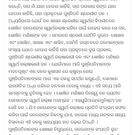
କରନ୍ତି, ତାର ନାଁ ଯାହା ହେଉନା କାହିଁକି, ତାର ପତାକାର ରଙ୍ଗ ଯାହା
ହେଉନା କାହିଁକି, ତାହା ପ୍ରକୃତରେ ପୁଞ୍ଜିପତି ଶ୍ରେଣୀର ଦଳ ।
ଅନ୍ୟଦିଗରେ ଯେଉଁ ଦଳ ଶାସକ ଶ୍ରେଣୀର ସ୍ୱାର୍ଥର ବିପରୀତରେ
ଶୋଷିତ ଜନଗଣଙ୍କ ସ୍ୱାର୍ଥରକ୍ଷା କରିବା ପାଇଁ ଲଢେଇ କରେ ସେ ଦଳ,
ଶୋଷିତ ମଣିଷଙ୍କ ଦଳ । ସମାଜରେ ଶ୍ରେଣୀ ଯେମିତି ଦୁଇଟା- ଶୋଷକ
ଏବଂ ଶୋଷିତ, ଶାସକ ଏବଂ ଶାସିତ, ସେମିତି ବାସ୍ତବରେ ଦଳମାନଙ୍କର
ସଂଖ୍ୟା ଯେତେ ହେଉନା କାହିଁକି ତାହା ପ୍ରକୃତରେ ଦୁଇ ପ୍ରକାର,
ପୁଞ୍ଜିପତି ଶ୍ରେଣୀର ସ୍ୱାର୍ଥ ରକ୍ଷାକାରୀ ଦଳ ଏବଂ ଶୋଷିତ ମଣିଷର
ସ୍ୱାର୍ଥ ରକ୍ଷାକାରୀ ଦଳ । ଯେଉଁମାନେ ଆଜି ପୁଞ୍ଜିପତିମାନଙ୍କ
ମଦତପୃଷ୍ଟ ଏକ ଦଳର କୁଶାସନ ରେ କ୍ଷୁବ୍ଧ ହୋଇ
ପୁଞ୍ଜିପତିମାନଙ୍କର ଆଉ ଏକ ଦଳକୁ ସମର୍ଥନ କରୁଛନ୍ତି, ସେମାନେ
ରାଜନୀତିର ଅନ୍ଧ ଗଳିରେ ବାଟବଣା ହେବାକୁ ବାଧ୍ୟ । ଏହି ସତ୍ୟ ଆଜି
ସମସ୍ତଙ୍କୁ ବୁଝିବାକୁ ହେବ । ଶୋଷିତ ମଣିଷର ନିଜସ୍ୱ ଦଳ ବ୍ୟତୀତ
ସେମାନଙ୍କ ସ୍ୱାର୍ଥ ରକ୍ଷା ଅସମ୍ଭବ । ଏସୟୁସିଆଇ(କମୁନିଷ୍ଟ) ଦଳ
ସେହି ଦଳ । ଯିଏ ଜନଗଣଙ୍କ ସ୍ୱାର୍ଥ ରକ୍ଷାର ପ୍ରତିଟି ସଂଗ୍ରାମ ସଫଳ
କରିବା ପାଇଁ ଜନଗଣଙ୍କ ନିକଟକୁ ଯାଏ, ଜନଗଣ ମଧ୍ୟ ତାଙ୍କର ସାଧ୍ୟ
ହିସାବରେ ଏହି ଦଳକୁ ସାହାଯ୍ୟର ହାତ ବଢାଇ ଦିଅନ୍ତି ।
ପୁଞ୍ଜିପତିମାନଙ୍କ ଶୋଷଣ ବିରୁଦ୍ଧରେ, ଜନଗଣଙ୍କ ସଂପତ୍ତି ଲୁଟ