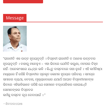
Message
“ରାଜନୀତି ଏକ ଉଚ୍ଚ ହୃଦୟବୃତ୍ତି । ବିପ୍ଳବୀ ରାଜନୀତି ତ ଅନେକ ଉଚ୍ଚତର
ହୃଦୟବୃତ୍ତି । ବାହାରୁ ମନେହୁଏ – ଏହା ଭିତରେ ଯେମିତି କରୁଣା, ମମତାର ଚିହ୍ନ
ନାହିଁ- ଅନେକାଂଶରେ ଯନ୍ତ୍ର ଭଳି । କିନ୍ତୁ ବାସ୍ତବରେ ତାହା ନୁହେଁ । ଏହି କର୍ମନିଷ୍ଠା
ମଧ୍ୟରେ ହିଁ ରହିଛି ବିପ୍ଳବୀର ପ୍ରକୃତ କୋମଳ ହୃଦୟର ପରିଚୟ । ସମଗ୍ର
ସମାଜର ବ୍ୟଥା, ବେଦନା, ମୂଲ୍ୟବୋଧର ଯଥାର୍ଥ ଆଘାତ ବିପ୍ଳବୀମାନଙ୍କ
ଭିତରେ ଏହିଭଳିଭାବେ ପଡିଛି ଯେ ସେମାନେ ବଦ୍ଧପରିକର ହୋଇଛନ୍ତି
ସେମାନଙ୍କର ବିପ୍ଳବର
କର୍ମକୁ ବାସ୍ତବ ରୂପ ଦେବାପାଇଁ । “
~
ଶିବଦାସ ଘୋଷ