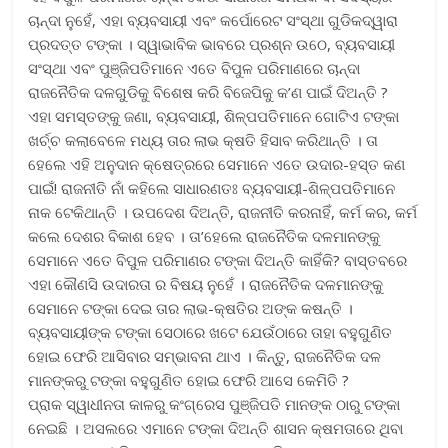
ଚାନ୍ଦା ନୁହେଁ, ଏହା ବ୍ୟବସାୟୀ ଏବଂ କର୍ପୋରେଟ ସଂସ୍ଥା ଗୁଡିକଦ୍ୱାରା
ପ୍ରଦତ୍ତ ଟଙ୍କା । ସ୍ୱାଭାବିକ ଭାବରେ ପ୍ରଶ୍ନ ଉଠେ, ବ୍ୟବସାୟୀ
ସଂସ୍ଥା ଏବଂ ପୁଞ୍ଜିପତିମାନେ ଏତେ ବିପୁଳ ପରିମାଣରେ ଚାନ୍ଦା
ରାଜନୈତିକ ଦଳଗୁଡିକୁ ବିଶେଷ କରି ବିଜେପିକୁ କ’ଣ ପାଇଁ ଦିଅନ୍ତି ?
ଏହା ସମସ୍ତଙ୍କୁ ଜଣା, ବ୍ୟବସାୟୀ, ଶିଳ୍ପପତିମାନେ ଗୋଟିଏ ଟଙ୍କା
ଖର୍ଚ୍ଚ କଲାବେଳେ ମଧ୍ୟ ତାର ଲାଭ କ୍ଷତି ହିସାବ କରିଥାନ୍ତି । ତା
ହେଲେ ଏହି ଅନୁଦାନ କ୍ଷେତ୍ରରେ ସେମାନେ ଏତେ ଉଦାର-ହସ୍ତ କଣ
ପାଇଁ! ରାଜନୀତି ନାଁ କହିଲେ ସାଧାରଣତଃ ବ୍ୟବସାୟୀ-ଶିଳ୍ପପତିମାନେ
ନାକ ଟେକିଥାନ୍ତି । ଉପଦେଶ ଦିଅନ୍ତି, ରାଜନୀତି କରନାହିଁ, କର୍ମ କର, କର୍ମ
କଲେ ଦେଶର ବିକାଶ ହେବ । ତା’ହେଲେ ରାଜନୈତିକ ଦଳମାନଙ୍କୁ
ସେମାନେ ଏତେ ବିପୁଳ ପରିମାଣର ଟଙ୍କା ଦିଅନ୍ତି କାହିଁକି? ବାସ୍ତବରେ
ଏହା କୌଣସି ଉଦାରତା ର ବିଷୟ ନୁହେଁ । ରାଜନୈତିକ ଦଳମାନଙ୍କୁ
ସେମାନେ ଟଙ୍କା ଦେଇ ତାର ଲାଭ-କ୍ଷତିର ଅଙ୍କ କଷନ୍ତି ।
ବ୍ୟବସାୟୀଙ୍କ ଟଙ୍କା ସେଠାରେ ଖଟେ ଯେଉଁଠାରେ ତାହା ବହୁଗୁଣିତ
ହୋଇ ଫେରି ଆସିବାର ସମ୍ଭାବନା ଥାଏ । କିନ୍ତୁ, ରାଜନୈତିକ ଦଳ
ମାନଙ୍କରୁ ଟଙ୍କା ବହୁଗୁଣିତ ହୋଇ ଫେରି ଆସେ କେମିତି ?
ପ୍ରାକ ସ୍ୱାଧୀନତା କାଳରୁ କଂଗ୍ରେସ ପୁଞ୍ଜିପତି ମାନଙ୍କ ଠାରୁ ଟଙ୍କା
ନେଇଛି । ଅସଲରେ ଏମାନେ ଟଙ୍କା ଦିଅନ୍ତି ଶାସନ କ୍ଷମତାରେ ଥିବା