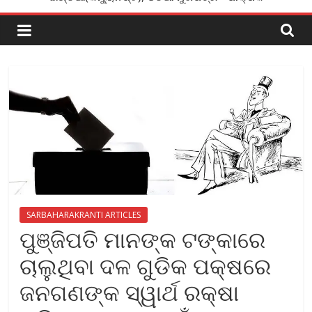
SARBAHARAKRANTI ARTICLES
ପୁଞ୍ଜିପତି ମାନଙ୍କ ଟଙ୍କାରେ
ଚାଲୁଥିବା ଦଳ ଗୁଡିକ ପକ୍ଷରେ
ଜନଗଣଙ୍କ ସ୍ୱାର୍ଥ ରକ୍ଷା