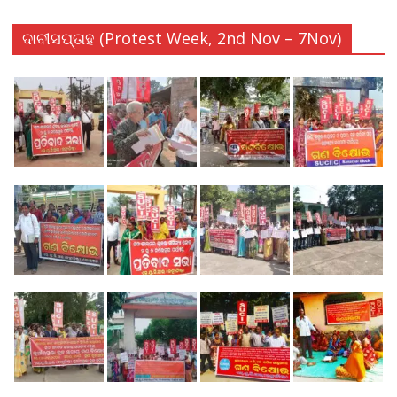
ଦାବୀସପ୍ତାହ (Protest Week, 2nd Nov – 7Nov)