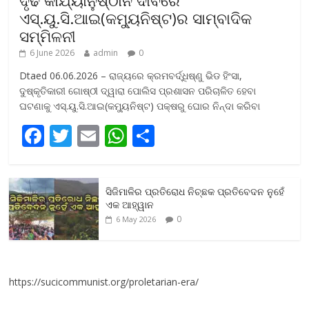
ଏସ୍‌.ୟୁ.ସି.ଆଇ(କମ୍ୟୁନିଷ୍ଟ)ର ସାମ୍ବାଦିକ
ସମ୍ମିଳନୀ
6 June 2026
admin
0
Dtaed 06.06.2026 – ରାଜ୍ୟରେ କ୍ରମବର୍ଦ୍ଧିଷ୍ଣୁ ଭିଡ ହିଂସା,
ଦୁଷ୍କୃତିକାରୀ ଗୋଷ୍ଠୀ ଦ୍ୱାରା ପୋଲିସ ପ୍ରଶାସନ ପରିଚାଳିତ ହେବା
ଘଟଣାକୁ ଏସ୍‌.ୟୁ.ସି.ଆଇ(କମ୍ୟୁନିଷ୍ଟ) ପକ୍ଷରୁ ଘୋର ନିନ୍ଦା କରିବା
F
T
E
W
S
ac
w
m
h
h
e
itt
ai
at
ar
ସିଜିମାଳିର ପ୍ରତିରୋଧ ନିଚ୍ଛକ ପ୍ରତିବେଦନ ନୁହେଁ
b
er
l
s
e
ଏକ ଆହ୍ୱାନ
o
A
0
6 May 2026
o
p
k
p
https://sucicommunist.org/proletarian-era/