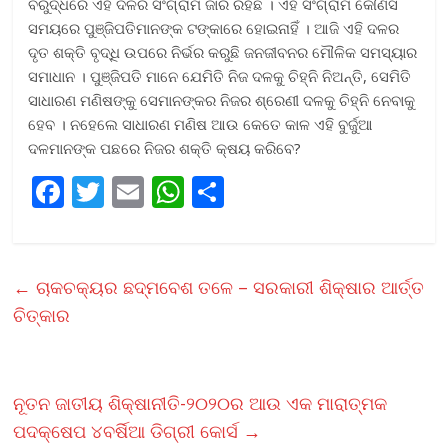
ବିରୁଦ୍ଧରେ ଏହି ଦଳର ସଂଗ୍ରାମ ଜାରି ରହିଛି । ଏହି ସଂଗ୍ରାମ କୌଣସି
ସମୟରେ ପୁଞ୍ଜିପତିମାନଙ୍କ ଟଙ୍କାରେ ହୋଇନାହିଁ । ଆଜି ଏହି ଦଳର
ଦୃତ ଶକ୍ତି ବୃଦ୍ଧି ଉପରେ ନିର୍ଭର କରୁଛି ଜନଜୀବନର ମୌଳିକ ସମସ୍ୟାର
ସମାଧାନ । ପୁଞ୍ଜିପତି ମାନେ ଯେମିତି ନିଜ ଦଳକୁ ଚିହ୍ନି ନିଅନ୍ତି, ସେମିତି
ସାଧାରଣ ମଣିଷଙ୍କୁ ସେମାନଙ୍କର ନିଜର ଶ୍ରେଣୀ ଦଳକୁ ଚିହ୍ନି ନେବାକୁ
ହେବ । ନହେଲେ ସାଧାରଣ ମଣିଷ ଆଉ କେତେ କାଳ ଏହି ବୁର୍ଜୁଆ
ଦଳମାନଙ୍କ ପଛରେ ନିଜର ଶକ୍ତି କ୍ଷୟ କରିବେ?
F
T
E
W
S
ac
w
m
h
h
e
itt
ai
at
ar
b
er
l
s
e
←
ଚାକଚକ୍ୟର ଛଦ୍ମବେଶ ତଳେ – ସରକାରୀ ଶିକ୍ଷାର ଆର୍ତ୍ତ
o
A
ଚିତ୍କାର
o
p
k
p
ନୂତନ ଜାତୀୟ ଶିକ୍ଷାନୀତି-୨୦୨୦ର ଆଉ ଏକ ମାରାତ୍ମକ
ପଦକ୍ଷେପ ୪ବର୍ଷିଆ ଡିଗ୍ରୀ କୋର୍ସ
→