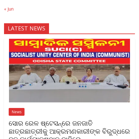
« Jun
LATEST NEWS
News
ସୋର ରେଳ ଷ୍ଟେସନ୍‌ରେ ଜନଜାତି
ଛାତ୍ରଛାତ୍ରୀକୁ ଆକ୍ରମଣକାରୀଙ୍କ ବିରୁଦ୍ଧରେ
ଦୃଢ କାର୍ଯ୍ୟାନୁଷ୍ଠାନ ଦାବିରେ