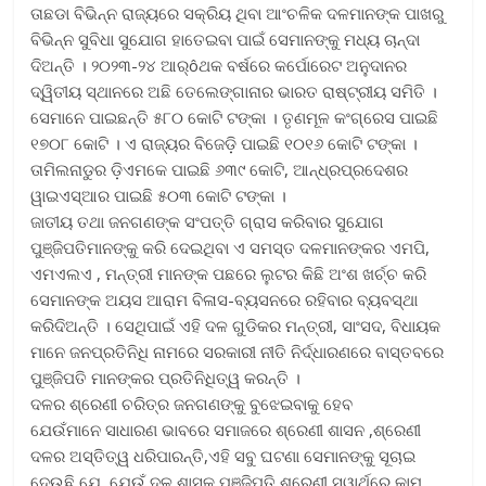
ତାଛଡା ବିଭିନ୍ନ ରାଜ୍ୟରେ ସକ୍ରିୟ ଥିବା ଆଂଚଳିକ ଦଳମାନଙ୍କ ପାଖରୁ
ବିଭିନ୍ନ ସୁବିଧା ସୁଯୋଗ ହାତେଇବା ପାଇଁ ସେମାନଙ୍କୁ ମଧ୍ୟ ଚାନ୍ଦା
ଦିଅନ୍ତି । ୨୦୨୩-୨୪ ଆର୍ôଥକ ବର୍ଷରେ କର୍ପୋରେଟ ଅନୁଦାନର
ଦ୍ୱିତୀୟ ସ୍ଥାନରେ ଅଛି ତେଲେଙ୍ଗାନାର ଭାରତ ରାଷ୍ଟ୍ରୀୟ ସମିତି ।
ସେମାନେ ପାଇଛନ୍ତି ୫୮୦ କୋଟି ଟଙ୍କା । ତୃଣମୂଳ କଂଗ୍ରେସ ପାଇଛି
୧୭୦୮ କୋଟି । ଏ ରାଜ୍ୟର ବିଜେଡ଼ି ପାଇଛି ୧୦୧୬ କୋଟି ଟଙ୍କା ।
ତାମିଲନାଡୁର ଡ଼ିଏମକେ ପାଇଛି ୬୩୯ କୋଟି, ଆନ୍ଧ୍ରପ୍ରଦେଶର
ୱାଇଏସ୍‌ଆର ପାଇଛି ୫୦୩ କୋଟି ଟଙ୍କା ।
ଜାତୀୟ ତଥା ଜନଗଣଙ୍କ ସଂପତ୍ତି ଗ୍ରାସ କରିବାର ସୁଯୋଗ
ପୁଞ୍ଜିପତିମାନଙ୍କୁ କରି ଦେଇଥିବା ଏ ସମସ୍ତ ଦଳମାନଙ୍କର ଏମପି,
ଏମଏଲଏ , ମନ୍ତ୍ରୀ ମାନଙ୍କ ପଛରେ ଲୁଟର କିଛି ଅଂଶ ଖର୍ଚ୍ଚ କରି
ସେମାନଙ୍କ ଅୟସ ଆରାମ ବିଳାସ-ବ୍ୟସନରେ ରହିବାର ବ୍ୟବସ୍ଥା
କରିଦିଅନ୍ତି । ସେଥିପାଇଁ ଏହି ଦଳ ଗୁଡିକର ମନ୍ତ୍ରୀ, ସାଂସଦ, ବିଧାୟକ
ମାନେ ଜନପ୍ରତିନିଧି ନାମରେ ସରକାରୀ ନୀତି ନିର୍ଦ୍ଧାରଣରେ ବାସ୍ତବରେ
ପୁଞ୍ଜିପତି ମାନଙ୍କର ପ୍ରତିନିଧିତ୍ୱ କରନ୍ତି ।
ଦଳର ଶ୍ରେଣୀ ଚରିତ୍ର ଜନଗଣଙ୍କୁ ବୁଝେଇବାକୁ ହେବ
ଯେଉଁମାନେ ସାଧାରଣ ଭାବରେ ସମାଜରେ ଶ୍ରେଣୀ ଶାସନ ,ଶ୍ରେଣୀ
ଦଳର ଅସ୍ତିତ୍ୱ ଧରିପାରନ୍ତି,ଏହି ସବୁ ଘଟଣା ସେମାନଙ୍କୁ ସୂଚାଇ
ଦେଉଛି ଯେ, ଯେଉଁ ଦଳ ଶାସକ ପୁଞ୍ଜିପତି ଶ୍ରେଣୀ ସ୍ୱାର୍ଥରେ କାମ